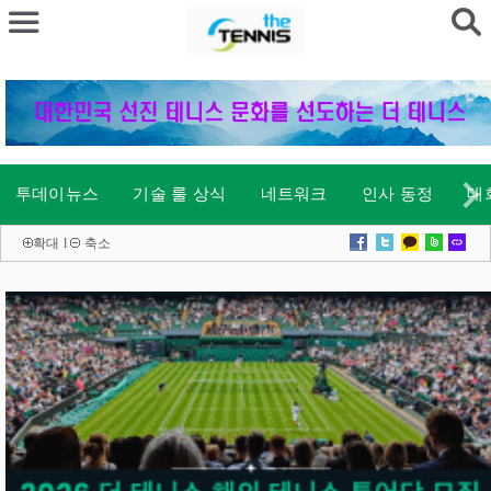
투데이뉴스
기술 룰 상식
네트워크
인사 동정
대
확대
l
축소