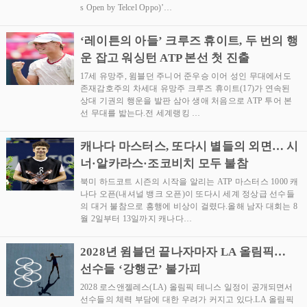
s Open by Telcel Oppo)’…
‘레이튼의 아들’ 크루즈 휴이트, 두 번의 행
운 잡고 워싱턴 ATP 본선 첫 진출
17세 유망주, 윔블던 주니어 준우승 이어 성인 무대에서도
존재감호주의 차세대 유망주 크루즈 휴이트(17)가 연속된
상대 기권의 행운을 발판 삼아 생애 처음으로 ATP 투어 본
선 무대를 밟는다.전 세계랭킹 …
캐나다 마스터스, 또다시 별들의 외면… 시
너·알카라스·조코비치 모두 불참
북미 하드코트 시즌의 시작을 알리는 ATP 마스터스 1000 캐
나다 오픈(내셔널 뱅크 오픈)이 또다시 세계 정상급 선수들
의 대거 불참으로 흥행에 비상이 걸렸다.올해 남자 대회는 8
월 2일부터 13일까지 캐나다…
2028년 윔블던 끝나자마자 LA 올림픽…
선수들 ‘강행군’ 불가피
2028 로스앤젤레스(LA) 올림픽 테니스 일정이 공개되면서
선수들의 체력 부담에 대한 우려가 커지고 있다.LA 올림픽