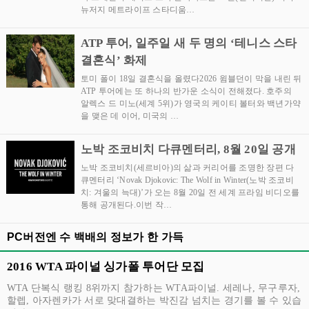
뉴저지 메트라이프 스타디움…
ATP 투어, 일주일 새 두 명의 ‘테니스 스타
결혼식’ 화제
토미 폴이 18일 결혼식을 올렸다2026 윔블던이 막을 내린 뒤
ATP 투어에는 또 하나의 반가운 소식이 전해졌다. 호주의
알렉스 드 미노(세계 5위)가 영국의 케이티 볼터와 백년가약
을 맺은 데 이어, 미국의 …
노박 조코비치 다큐멘터리, 8월 20일 공개
노박 조코비치(세르비아)의 삶과 커리어를 조명한 장편 다
큐멘터리 ‘Novak Djokovic: The Wolf in Winter(노박 조코비
치: 겨울의 늑대)’가 오는 8월 20일 전 세계 프라임 비디오를
통해 공개된다.이번 작…
PC버전엔 수 백배의 정보가 한 가득
2016 WTA 파이널 싱가폴 투어단 모집
WTA 단복식 랭킹 8위까지 참가하는 WTA파이널. 세레나, 무구루자,
할렙, 아자렌카가 서로 맞대결하는 박진감 넘치는 경기를 볼 수 있습