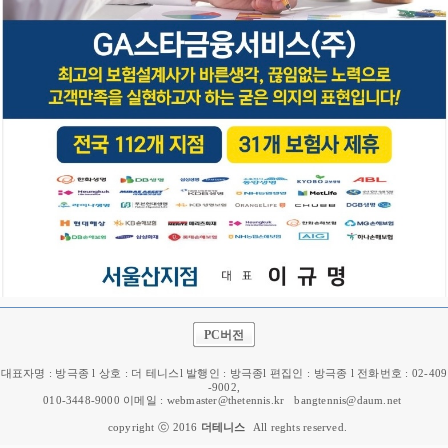
PC버전
대표자명 : 방극종 l 상호 : 더 테니스l 발행인 : 방극종l 편집인 : 방극종 l 전화번호 : 02-409
-9002,
010-3448-9000 이메일 : webmaster@thetennis.kr
bangtennis@daum.net
copyright ⓒ 2016
더테니스
All reghts reserved.