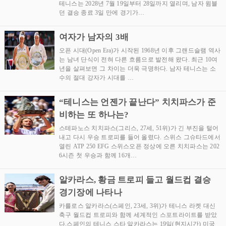
테니스는 2028년 7월 19일부터 28일까지 열리며, 남자 윔블
던 결승 종료 3일 만에 경기가…
여자가 남자의 3배
오픈 시대(Open Era)가 시작된 1968년 이후 그랜드슬램 역사
는 남녀 단식이 전혀 다른 흐름으로 발전해 왔다. 최근 10여
년을 살펴보면 그 차이는 더욱 극명하다. 남자 테니스는 소
수의 절대 강자가 시대를 …
“테니스는 언젠가 끝난다” 치치파스가 준
비하는 또 하나는?
스테파노스 치치파스(그리스, 27세, 51위)가 긴 부진을 털어
내고 다시 우승 트로피를 들어 올렸다. 스위스 그슈타드에서
열린 ATP 250 EFG 스위스오픈 정상에 오른 치치파스는 202
6시즌 첫 우승과 함께 16개…
알카라스, 황금 트로피 들고 월드컵 결승
경기장에 나타나
카를로스 알카라스(스페인, 23세, 3위)가 테니스 라켓 대신
축구 월드컵 트로피와 함께 세계적인 스포트라이트를 받았
다.스페인의 테니스 스타 알카라스는 19일(현지시간) 미국