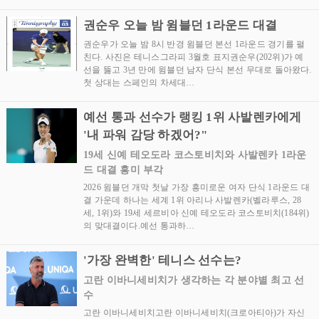
권순우 오늘 밤 윔블던 1라운드 대결
권순우가 오늘 밤 8시 반경 윔블던 본선 1라운드 경기를 펼
친다. 사진은 테니스그라피 3월호 표지권순우(202위)가 예
선을 뚫고 3년 만에 윔블던 남자 단식 본선 무대로 돌아왔다.
첫 상대는 스페인의 차세대…
예선 통과 선수가 랭킹 1위 사발렌카에게
'내 파워 감당 하겠어?"
19세 신예 테오도라 코스토비치와 사발렌카 1라운
드 대결 흥미 부각
2026 윔블던 개막 첫날 가장 흥미로운 여자 단식 1라운드 대
결 가운데 하나는 세계 1위 아리나 사발렌카(벨라루스, 28
세, 1위)와 19세 세르비아 신예 테오도라 코스토비치(184위)
의 맞대결이다.예선 통과하…
'가장 완벽한' 테니스 선수는?
고란 이바니세비치가 생각하는 각 분야별 최고 선
수
고란 이바니세비치고란 이바니세비치(크로아티아)가 자신