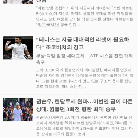
“이런 밤을 경험하기 위해 지금까지 버텨왔다.”스탄 바브린
카(스위스)가 자신의 마지막 윔블던 무대를 마친 뒤 담담하
면서도 진한 여운을 남기는 작별 인사를 전했다.바브린카는
1일(한국시간) 영국 런던 …
“테니스는 지금 대대적인 리셋이 필요하
다” 조코비치의 경고
부상·과밀 일정·세대교체… ATP 시스템 전면 개혁
촉구
노박 조코비치가 윔블던에서 의미심장한 메시지를 던졌다.
단순히 자신의 경기력이나 대회 운영에 대한 불만이 아니었
다. 그는 현재 프로테니스가 안고 있는 구조적 문제를 정면
으로 지적하며 “테니스는 진…
권순우, 란달루세 완파…이번엔 급이 다른
상대, 윔블던 3회전 향한 최대 승부
권순우(세계랭킹 200위)가 윔블던에서 완벽한 경기력을 선
보이며 세계랭킹 59위 마르틴 란달루세(스페인, 20세)를 스
트레이트 세트로 제압하며 2라운드 진출했다. 이제 그의 다
음 상대는 미국의 톱랭커 토미…