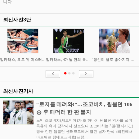
니다.
최신사진3단
알카라스, 요트 위 미스터리 여성과 밀회 포착
알카라스, 4개월 만의 복귀 임박…신시내티 마스터스 통해 US오픈 출격 시동
“당신이 별로 좋아지지 않아요” “이제는 제가 정말 조심해야” 시너와 즈브레프 인터뷰
최신사진기사
“로저를 데려와!”…조코비치, 윔블던 106
승 후 페더러 한 판 붙자
노박 조코비치(세르비아)가 또 하나의 윔블던 역사를 쓰며
특유의 유머 감각까지 선보였다.조코비치는 3일(현지시간)
영국 런던 윔블던 센터코트에서 열린 남자 단식 3회전에서
아르튀르 랭데르크네흐(프랑…