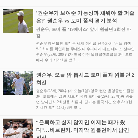
'권순우가 보여준 가능성과 채워야 할 퍼즐
은?' 권순우 vs 토미 폴의 경기 분석
권순우, 토미 폴 ‘19에이스’ 앞에 윔블던 2회전 마
감
권순우의 윔블던 도전은 세계 정상급 선수와의 ‘서브 경쟁
력’ 차이를 확인하는 무대였다.우리나라 대표 테니스 선수인
권순우(28세, 200위)가 영국 런던 올잉글랜드클럽 3번 코트
에서 우리 시각 1일 밤 7…
권순우, 오늘 밤 톱시드 토미 폴과 윔블던 2
회전
권순우(28세, 200위)가 오늘(1일) 영국 런던 올잉글랜드클럽
3번 코트에서 21번 시드 미국의 토미 폴(29세, 25위)과 윔블
던 남자단식 2회전을 치른다. 경기는 한국시간 오후 8시(현
지시간 오전 11시) 3번 코…
“은퇴하고 싶지 않지만 이제는 때가 왔
다”…바브린카, 마지막 윔블던에서 남긴
진심