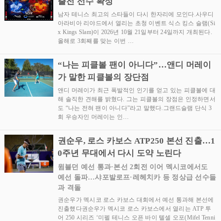
출전 선수 확정
남자 테니스 최고의 스타들이 다시 한자리에 모인다.사우디
아라비아 리야드에서 열리는 초청 이벤트 식스 킹스 슬램(Si
x Kings Slam)이 2026년 10월 21일부터 24일까지 개최된다.
올해로 3회째를 맞는 이번 …
“나는 피클볼 팬이 아니다”…앤디 머레이
가 말한 피클볼의 장단점
앤디 머레이가 최근 폭발적인 인기를 얻고 있는 피클볼에 대
해 솔직한 견해를 밝혔다. 그는 피클볼의 장점은 인정하면서
도 “나는 전혀 팬이 아니다”라고 말했다.그랜드슬램 단식 3
회 우승자인 머레이는 인…
권순우, 로스 카보스 ATP250 본선 진출…1
0주년 무대에서 다시 도약 노린다
윔블던 예선 통과·본선 2회전 이어 멕시코에서도
예선 돌파…샤포발로프·레헤치카 등 정상급 선수들
과 격돌
권순우가 멕시코 로스 카보스 대회에서 예선 통과해 본선에
진출했다권순우가 멕시코 로스 카보스에서 열리는 ATP 투
어 250 시리즈 ‘미펠 테니스 오픈 바이 텔셀 오포(Mifel Tenni