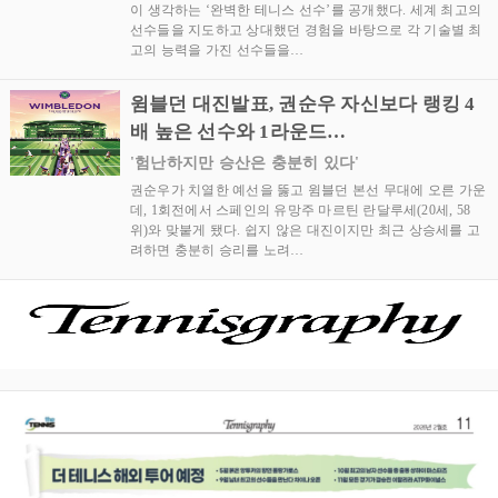
이 생각하는 ‘완벽한 테니스 선수’를 공개했다. 세계 최고의
선수들을 지도하고 상대했던 경험을 바탕으로 각 기술별 최
고의 능력을 가진 선수들을…
윔블던 대진발표, 권순우 자신보다 랭킹 4
배 높은 선수와 1라운드…
'험난하지만 승산은 충분히 있다'
권순우가 치열한 예선을 뚫고 윔블던 본선 무대에 오른 가운
데, 1회전에서 스페인의 유망주 마르틴 란달루세(20세, 58
위)와 맞붙게 됐다. 쉽지 않은 대진이지만 최근 상승세를 고
려하면 충분히 승리를 노려…