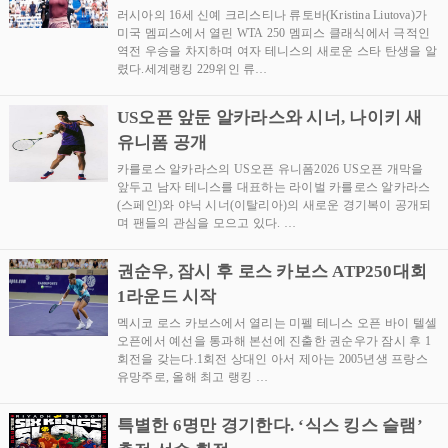
러시아의 16세 신예 크리스티나 류토바(Kristina Liutova)가
미국 멤피스에서 열린 WTA 250 멤피스 클래식에서 극적인
역전 우승을 차지하며 여자 테니스의 새로운 스타 탄생을 알
렸다.세계랭킹 229위인 류…
US오픈 앞둔 알카라스와 시너, 나이키 새
유니폼 공개
카를로스 알카라스의 US오픈 유니폼2026 US오픈 개막을
앞두고 남자 테니스를 대표하는 라이벌 카를로스 알카라스
(스페인)와 야닉 시너(이탈리아)의 새로운 경기복이 공개되
며 팬들의 관심을 모으고 있다. …
권순우, 잠시 후 로스 카보스 ATP250대회
1라운드 시작
멕시코 로스 카보스에서 열리는 미펠 테니스 오픈 바이 텔셀
오픈에서 예선을 통과해 본선에 진출한 권순우가 잠시 후 1
회전을 갖는다.1회전 상대인 아서 제아는 2005년생 프랑스
유망주로, 올해 최고 랭킹 …
특별한 6명만 경기한다. ‘식스 킹스 슬램’