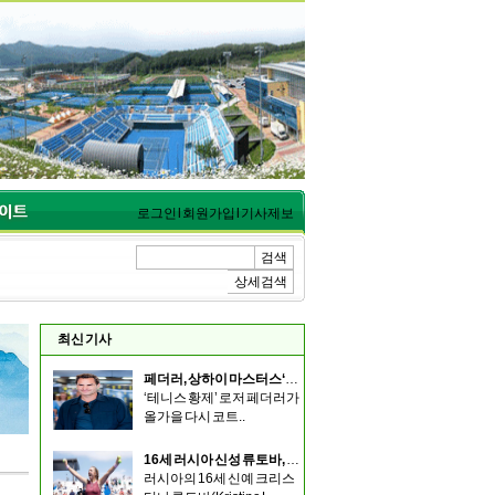
로그인
l
회원가입
l
기사제보
검색
상세검색
최신 기사
페더러, 상하이 마스터스‘로저 & 프렌즈’ 출전
‘테니스 황제’ 로저 페더러가
올가을 다시 코트..
16세 러시아 신성 류토바, 멤피스에서 예선 통과해 우승
러시아의 16세 신예 크리스