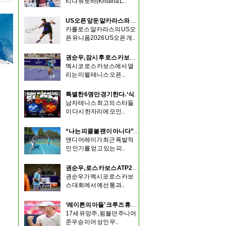
티나 류토바(Kristina L..
US오픈 앞둔 알카라스와 시너, 나이키 새 유니폼 공개
카를로스 알카라스의 US오
픈 유니폼2026 US오픈 개..
권순우, 잠시 후 로스 카보스 ATP250대회 1라운드 시작
멕시코 로스 카보스에서 열
리는 미펠 테니스 오픈 ..
특별한 6명만 경기한다. ‘식스 킹스 슬램’ 출전 선수 확정
남자 테니스 최고의 스타들
이 다시 한자리에 모인..
“나는 피클볼 팬이 아니다”…앤디 머레이가 말한 피클볼의 장단점
앤디 머레이가 최근 폭발적
인 인기를 얻고 있는 피..
권순우, 로스 카보스 ATP250 본선 진출…10주년 무대에서 다시 도약 노린다
권순우가 멕시코 로스 카보
스 대회에서 예선 통과..
‘레이튼의 아들’ 크루즈 휴이트, 두 번의 행운 잡고 워싱턴 ATP 본선 첫 진출
17세 유망주, 윔블던 주니어
준우승 이어 성인 무..