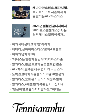
캐나다 마스터스, 또다시 별들의 외면… 시너·알카라스·조코비치 모두 불참
북미 하드코트 시즌의 시작
을 알리는 ATP 마스터스..
2028년 윔블던 끝나자마자 LA 올림픽… 선수들 ‘강행군’ 불가피
2028 로스앤젤레스(LA) 올
림픽 테니스 일정이 공개..
이가 시비옹테크의 ‘빵’ 이야기
페더러, 상하이 마스터스‘로저 & 프렌즈’ 출전
여자가 남자의 3배
“테니스는 언젠가 끝난다” 치치파스가 준비하는 또 하나는?
알카라스, 황금 트로피 들고 월드컵 결승 경기장에 나타나
ATP 투어, 일주일 새 두 명의 ‘테니스 스타 결혼식’ 화제
노박 조코비치 다큐멘터리, 8월 20일 공개
알카라스, 요트 위 미스터리 여성과 밀회 포착
알카라스, 4개월 만의 복귀 임박…신시내티 마스터스 통해 US오픈 출격 시동
“당신이 별로 좋아지지 않아요” “이제는 제가 정말 조심해야” 시너와 즈브레프 인터뷰