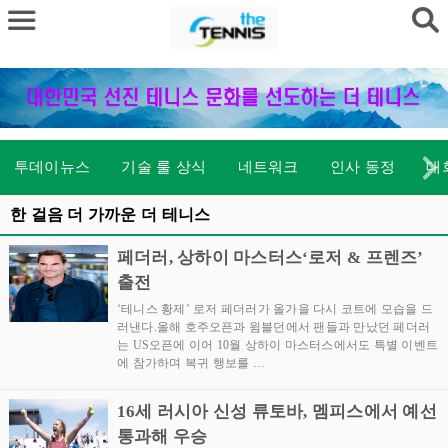
투데이뉴스
기술 룰 상식
네트워크
인사 동정
대
한 걸음 더 가까운 더 테니스
페더러, 상하이 마스터스‘로저 & 프렌즈’
출전
‘테니스 황제’ 로저 페더러가 올가을 다시 코트에 모습을 드
러낸다.올해 호주오픈과 윔블던에서 팬들과 만났던 페더러
는 US오픈에 이어 10월 상하이 마스터스에서도 특별 이벤트
에 참가하며 복귀 행보를 …
16세 러시아 신성 류토바, 멤피스에서 예선
통과해 우승