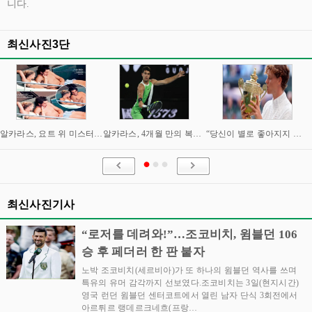
니다.
최신사진3단
알카라스, 요트 위 미스터리 여성과 밀회 포착
알카라스, 4개월 만의 복귀 임박…신시내티 마스터스 통해 US오픈 출격 시동
“당신이 별로 좋아지지 않아요” “이제는 제가 정말 조심해야” 시너와 즈브레프 인터뷰
최신사진기사
“로저를 데려와!”…조코비치, 윔블던 106
승 후 페더러 한 판 붙자
노박 조코비치(세르비아)가 또 하나의 윔블던 역사를 쓰며
특유의 유머 감각까지 선보였다.조코비치는 3일(현지시간)
영국 런던 윔블던 센터코트에서 열린 남자 단식 3회전에서
아르튀르 랭데르크네흐(프랑…