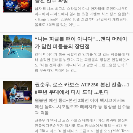
출전 선수 확정
남자 테니스 최고의 스타들이 다시 한자리에 모인다.사우디
아라비아 리야드에서 열리는 초청 이벤트 식스 킹스 슬램(Si
x Kings Slam)이 2026년 10월 21일부터 24일까지 개최된다.
올해로 3회째를 맞는 이번 …
“나는 피클볼 팬이 아니다”…앤디 머레이
가 말한 피클볼의 장단점
앤디 머레이가 최근 폭발적인 인기를 얻고 있는 피클볼에 대
해 솔직한 견해를 밝혔다. 그는 피클볼의 장점은 인정하면서
도 “나는 전혀 팬이 아니다”라고 말했다.그랜드슬램 단식 3
회 우승자인 머레이는 인…
권순우, 로스 카보스 ATP250 본선 진출…1
0주년 무대에서 다시 도약 노린다
윔블던 예선 통과·본선 2회전 이어 멕시코에서도
예선 돌파…샤포발로프·레헤치카 등 정상급 선수들
과 격돌
권순우가 멕시코 로스 카보스 대회에서 예선 통과해 본선에
진출했다권순우가 멕시코 로스 카보스에서 열리는 ATP 투
어 250 시리즈 ‘미펠 테니스 오픈 바이 텔셀 오포(Mifel Tenni