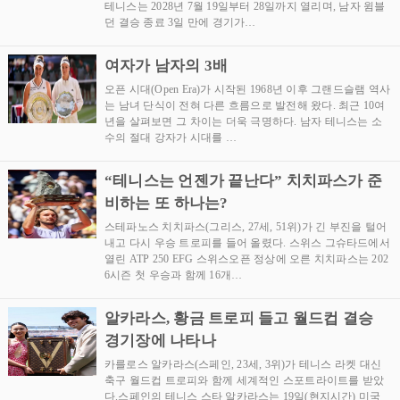
테니스는 2028년 7월 19일부터 28일까지 열리며, 남자 윔블
던 결승 종료 3일 만에 경기가…
여자가 남자의 3배
오픈 시대(Open Era)가 시작된 1968년 이후 그랜드슬램 역사
는 남녀 단식이 전혀 다른 흐름으로 발전해 왔다. 최근 10여
년을 살펴보면 그 차이는 더욱 극명하다. 남자 테니스는 소
수의 절대 강자가 시대를 …
“테니스는 언젠가 끝난다” 치치파스가 준
비하는 또 하나는?
스테파노스 치치파스(그리스, 27세, 51위)가 긴 부진을 털어
내고 다시 우승 트로피를 들어 올렸다. 스위스 그슈타드에서
열린 ATP 250 EFG 스위스오픈 정상에 오른 치치파스는 202
6시즌 첫 우승과 함께 16개…
알카라스, 황금 트로피 들고 월드컵 결승
경기장에 나타나
카를로스 알카라스(스페인, 23세, 3위)가 테니스 라켓 대신
축구 월드컵 트로피와 함께 세계적인 스포트라이트를 받았
다.스페인의 테니스 스타 알카라스는 19일(현지시간) 미국