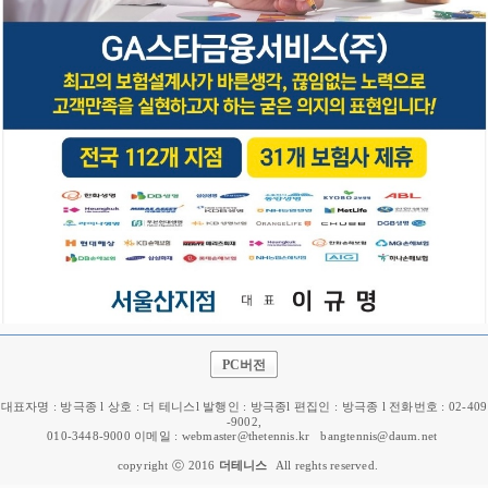
PC버전
대표자명 : 방극종 l 상호 : 더 테니스l 발행인 : 방극종l 편집인 : 방극종 l 전화번호 : 02-409
-9002,
010-3448-9000 이메일 : webmaster@thetennis.kr
bangtennis@daum.net
copyright ⓒ 2016
더테니스
All reghts reserved.