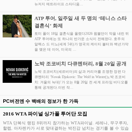
뉴저지 메트라이프 스타디움…
ATP 투어, 일주일 새 두 명의 ‘테니스 스타
결혼식’ 화제
토미 폴이 18일 결혼식을 올렸다2026 윔블던이 막을 내린 뒤
ATP 투어에는 또 하나의 반가운 소식이 전해졌다. 호주의
알렉스 드 미노(세계 5위)가 영국의 케이티 볼터와 백년가약
을 맺은 데 이어, 미국의 …
노박 조코비치 다큐멘터리, 8월 20일 공개
노박 조코비치(세르비아)의 삶과 커리어를 조명한 장편 다
큐멘터리 ‘Novak Djokovic: The Wolf in Winter(노박 조코비
치: 겨울의 늑대)’가 오는 8월 20일 전 세계 프라임 비디오를
통해 공개된다.이번 작…
PC버전엔 수 백배의 정보가 한 가득
2016 WTA 파이널 싱가폴 투어단 모집
WTA 단복식 랭킹 8위까지 참가하는 WTA파이널. 세레나, 무구루자,
할렙, 아자렌카가 서로 맞대결하는 박진감 넘치는 경기를 볼 수 있습