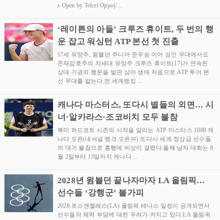
s Open by Telcel Oppo)’…
‘레이튼의 아들’ 크루즈 휴이트, 두 번의 행
운 잡고 워싱턴 ATP 본선 첫 진출
17세 유망주, 윔블던 주니어 준우승 이어 성인 무대에서도
존재감호주의 차세대 유망주 크루즈 휴이트(17)가 연속된
상대 기권의 행운을 발판 삼아 생애 처음으로 ATP 투어 본
선 무대를 밟는다.전 세계랭킹 …
캐나다 마스터스, 또다시 별들의 외면… 시
너·알카라스·조코비치 모두 불참
북미 하드코트 시즌의 시작을 알리는 ATP 마스터스 1000 캐
나다 오픈(내셔널 뱅크 오픈)이 또다시 세계 정상급 선수들
의 대거 불참으로 흥행에 비상이 걸렸다.올해 남자 대회는 8
월 2일부터 13일까지 캐나다…
2028년 윔블던 끝나자마자 LA 올림픽…
선수들 ‘강행군’ 불가피
2028 로스앤젤레스(LA) 올림픽 테니스 일정이 공개되면서
선수들의 체력 부담에 대한 우려가 커지고 있다.LA 올림픽