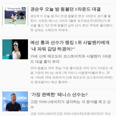
권순우 오늘 밤 윔블던 1라운드 대결
권순우가 오늘 밤 8시 반경 윔블던 본선 1라운드 경기를 펼
친다. 사진은 테니스그라피 3월호 표지권순우(202위)가 예
선을 뚫고 3년 만에 윔블던 남자 단식 본선 무대로 돌아왔다.
첫 상대는 스페인의 차세대…
예선 통과 선수가 랭킹 1위 사발렌카에게
'내 파워 감당 하겠어?"
19세 신예 테오도라 코스토비치와 사발렌카 1라운
드 대결 흥미 부각
2026 윔블던 개막 첫날 가장 흥미로운 여자 단식 1라운드 대
결 가운데 하나는 세계 1위 아리나 사발렌카(벨라루스, 28
세, 1위)와 19세 세르비아 신예 테오도라 코스토비치(184위)
의 맞대결이다.예선 통과하…
'가장 완벽한' 테니스 선수는?
고란 이바니세비치가 생각하는 각 분야별 최고 선
수
고란 이바니세비치고란 이바니세비치(크로아티아)가 자신