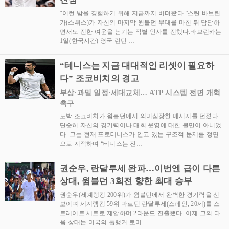
“이런 밤을 경험하기 위해 지금까지 버텨왔다.”스탄 바브린
카(스위스)가 자신의 마지막 윔블던 무대를 마친 뒤 담담하
면서도 진한 여운을 남기는 작별 인사를 전했다.바브린카는
1일(한국시간) 영국 런던 …
“테니스는 지금 대대적인 리셋이 필요하
다” 조코비치의 경고
부상·과밀 일정·세대교체… ATP 시스템 전면 개혁
촉구
노박 조코비치가 윔블던에서 의미심장한 메시지를 던졌다.
단순히 자신의 경기력이나 대회 운영에 대한 불만이 아니었
다. 그는 현재 프로테니스가 안고 있는 구조적 문제를 정면
으로 지적하며 “테니스는 진…
권순우, 란달루세 완파…이번엔 급이 다른
상대, 윔블던 3회전 향한 최대 승부
권순우(세계랭킹 200위)가 윔블던에서 완벽한 경기력을 선
보이며 세계랭킹 59위 마르틴 란달루세(스페인, 20세)를 스
트레이트 세트로 제압하며 2라운드 진출했다. 이제 그의 다
음 상대는 미국의 톱랭커 토미…