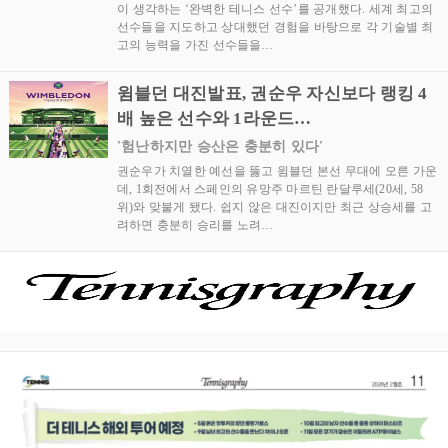
이 생각하는 ‘완벽한 테니스 선수’를 공개했다. 세계 최고의
선수들을 지도하고 상대했던 경험을 바탕으로 각 기술별 최
고의 능력을 가진 선수들을…
윔블던 대진발표, 권순우 자신보다 랭킹 4
배 높은 선수와 1라운드…
'험난하지만 승산은 충분히 있다'
권순우가 치열한 예선을 뚫고 윔블던 본선 무대에 오른 가운
데, 1회전에서 스페인의 유망주 마르틴 란달루세(20세, 58
위)와 맞붙게 됐다. 쉽지 않은 대진이지만 최근 상승세를 고
려하면 충분히 승리를 노려…