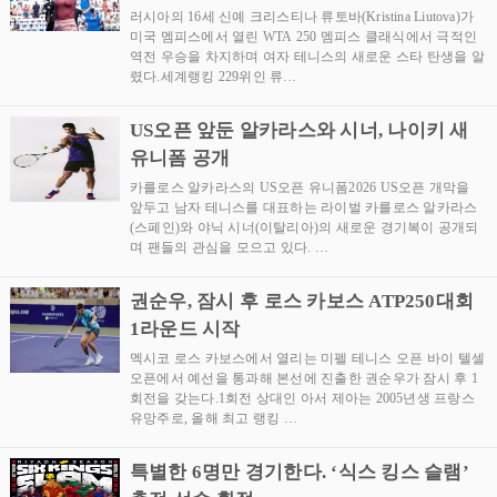
러시아의 16세 신예 크리스티나 류토바(Kristina Liutova)가
미국 멤피스에서 열린 WTA 250 멤피스 클래식에서 극적인
역전 우승을 차지하며 여자 테니스의 새로운 스타 탄생을 알
렸다.세계랭킹 229위인 류…
US오픈 앞둔 알카라스와 시너, 나이키 새
유니폼 공개
카를로스 알카라스의 US오픈 유니폼2026 US오픈 개막을
앞두고 남자 테니스를 대표하는 라이벌 카를로스 알카라스
(스페인)와 야닉 시너(이탈리아)의 새로운 경기복이 공개되
며 팬들의 관심을 모으고 있다. …
권순우, 잠시 후 로스 카보스 ATP250대회
1라운드 시작
멕시코 로스 카보스에서 열리는 미펠 테니스 오픈 바이 텔셀
오픈에서 예선을 통과해 본선에 진출한 권순우가 잠시 후 1
회전을 갖는다.1회전 상대인 아서 제아는 2005년생 프랑스
유망주로, 올해 최고 랭킹 …
특별한 6명만 경기한다. ‘식스 킹스 슬램’