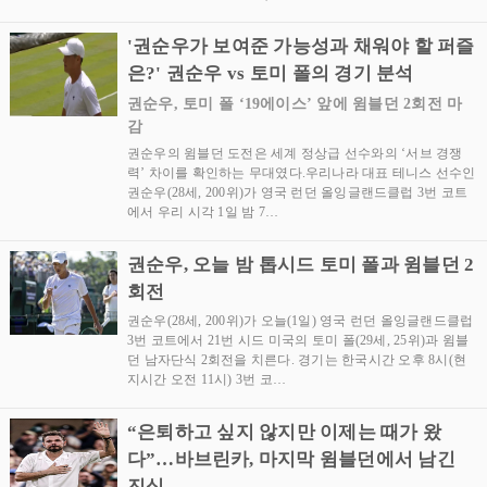
'권순우가 보여준 가능성과 채워야 할 퍼즐
은?' 권순우 vs 토미 폴의 경기 분석
권순우, 토미 폴 ‘19에이스’ 앞에 윔블던 2회전 마
감
권순우의 윔블던 도전은 세계 정상급 선수와의 ‘서브 경쟁
력’ 차이를 확인하는 무대였다.우리나라 대표 테니스 선수인
권순우(28세, 200위)가 영국 런던 올잉글랜드클럽 3번 코트
에서 우리 시각 1일 밤 7…
권순우, 오늘 밤 톱시드 토미 폴과 윔블던 2
회전
권순우(28세, 200위)가 오늘(1일) 영국 런던 올잉글랜드클럽
3번 코트에서 21번 시드 미국의 토미 폴(29세, 25위)과 윔블
던 남자단식 2회전을 치른다. 경기는 한국시간 오후 8시(현
지시간 오전 11시) 3번 코…
“은퇴하고 싶지 않지만 이제는 때가 왔
다”…바브린카, 마지막 윔블던에서 남긴
진심