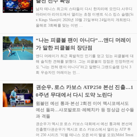
출전 선수 확정
남자 테니스 최고의 스타들이 다시 한자리에 모인다.사우디
아라비아 리야드에서 열리는 초청 이벤트 식스 킹스 슬램(Si
x Kings Slam)이 2026년 10월 21일부터 24일까지 개최된다.
올해로 3회째를 맞는 이번 …
“나는 피클볼 팬이 아니다”…앤디 머레이
가 말한 피클볼의 장단점
앤디 머레이가 최근 폭발적인 인기를 얻고 있는 피클볼에 대
해 솔직한 견해를 밝혔다. 그는 피클볼의 장점은 인정하면서
도 “나는 전혀 팬이 아니다”라고 말했다.그랜드슬램 단식 3
회 우승자인 머레이는 인…
권순우, 로스 카보스 ATP250 본선 진출…1
0주년 무대에서 다시 도약 노린다
윔블던 예선 통과·본선 2회전 이어 멕시코에서도
예선 돌파…샤포발로프·레헤치카 등 정상급 선수들
과 격돌
권순우가 멕시코 로스 카보스 대회에서 예선 통과해 본선에
진출했다권순우가 멕시코 로스 카보스에서 열리는 ATP 투
어 250 시리즈 ‘미펠 테니스 오픈 바이 텔셀 오포(Mifel Tenni