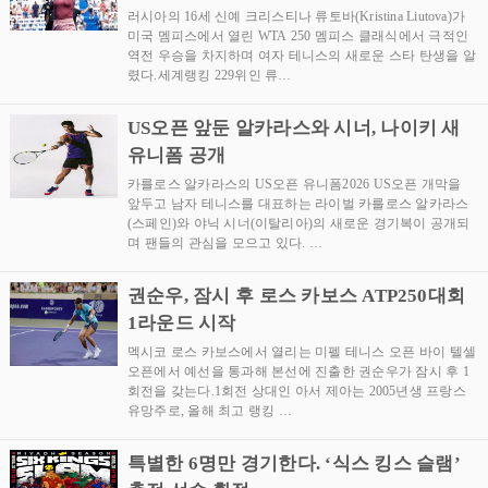
러시아의 16세 신예 크리스티나 류토바(Kristina Liutova)가
미국 멤피스에서 열린 WTA 250 멤피스 클래식에서 극적인
역전 우승을 차지하며 여자 테니스의 새로운 스타 탄생을 알
렸다.세계랭킹 229위인 류…
US오픈 앞둔 알카라스와 시너, 나이키 새
유니폼 공개
카를로스 알카라스의 US오픈 유니폼2026 US오픈 개막을
앞두고 남자 테니스를 대표하는 라이벌 카를로스 알카라스
(스페인)와 야닉 시너(이탈리아)의 새로운 경기복이 공개되
며 팬들의 관심을 모으고 있다. …
권순우, 잠시 후 로스 카보스 ATP250대회
1라운드 시작
멕시코 로스 카보스에서 열리는 미펠 테니스 오픈 바이 텔셀
오픈에서 예선을 통과해 본선에 진출한 권순우가 잠시 후 1
회전을 갖는다.1회전 상대인 아서 제아는 2005년생 프랑스
유망주로, 올해 최고 랭킹 …
특별한 6명만 경기한다. ‘식스 킹스 슬램’