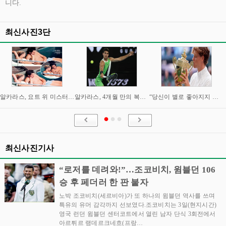
니다.
최신사진3단
알카라스, 요트 위 미스터리 여성과 밀회 포착
알카라스, 4개월 만의 복귀 임박…신시내티 마스터스 통해 US오픈 출격 시동
“당신이 별로 좋아지지 않아요” “이제는 제가 정말 조심해야” 시너와 즈브레프 인터뷰
최신사진기사
“로저를 데려와!”…조코비치, 윔블던 106
승 후 페더러 한 판 붙자
노박 조코비치(세르비아)가 또 하나의 윔블던 역사를 쓰며
특유의 유머 감각까지 선보였다.조코비치는 3일(현지시간)
영국 런던 윔블던 센터코트에서 열린 남자 단식 3회전에서
아르튀르 랭데르크네흐(프랑…