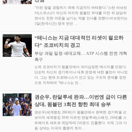
“이런 밤을 경험하기 위해 지금까지 버텨왔다.”스탄 바브린
카(스위스)가 자신의 마지막 윔블던 무대를 마친 뒤 담담하
면서도 진한 여운을 남기는 작별 인사를 전했다.바브린카는
1일(한국시간) 영국 런던 …
“테니스는 지금 대대적인 리셋이 필요하
다” 조코비치의 경고
부상·과밀 일정·세대교체… ATP 시스템 전면 개혁
촉구
노박 조코비치가 윔블던에서 의미심장한 메시지를 던졌다.
단순히 자신의 경기력이나 대회 운영에 대한 불만이 아니었
다. 그는 현재 프로테니스가 안고 있는 구조적 문제를 정면
으로 지적하며 “테니스는 진…
권순우, 란달루세 완파…이번엔 급이 다른
상대, 윔블던 3회전 향한 최대 승부
권순우(세계랭킹 200위)가 윔블던에서 완벽한 경기력을 선
보이며 세계랭킹 59위 마르틴 란달루세(스페인, 20세)를 스
트레이트 세트로 제압하며 2라운드 진출했다. 이제 그의 다
음 상대는 미국의 톱랭커 토미…