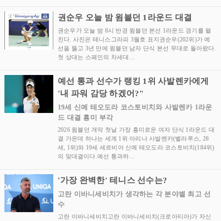
권순우 오늘 밤 윔블던 1라운드 대결
권순우가 오늘 밤 8시 반경 윔블던 본선 1라운드 경기를 펼
친다. 사진은 테니스그라피 3월호 표지권순우(202위)가 예
선을 뚫고 3년 만에 윔블던 남자 단식 본선 무대로 돌아왔다.
첫 상대는 스페인의 차세대…
예선 통과 선수가 랭킹 1위 사발렌카에게
'내 파워 감당 하겠어?"
19세 신예 테오도라 코스토비치와 사발렌카 1라운
드 대결 흥미 부각
2026 윔블던 개막 첫날 가장 흥미로운 여자 단식 1라운드 대
결 가운데 하나는 세계 1위 아리나 사발렌카(벨라루스, 28
세, 1위)와 19세 세르비아 신예 테오도라 코스토비치(184위)
의 맞대결이다.예선 통과하…
'가장 완벽한' 테니스 선수는?
고란 이바니세비치가 생각하는 각 분야별 최고 선
수
고란 이바니세비치고란 이바니세비치(크로아티아)가 자신