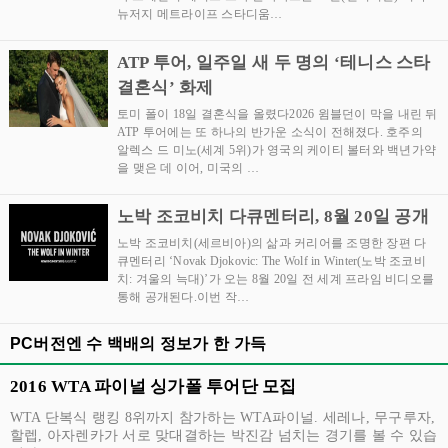
뉴저지 메트라이프 스타디움…
ATP 투어, 일주일 새 두 명의 ‘테니스 스타
결혼식’ 화제
토미 폴이 18일 결혼식을 올렸다2026 윔블던이 막을 내린 뒤
ATP 투어에는 또 하나의 반가운 소식이 전해졌다. 호주의
알렉스 드 미노(세계 5위)가 영국의 케이티 볼터와 백년가약
을 맺은 데 이어, 미국의 …
노박 조코비치 다큐멘터리, 8월 20일 공개
노박 조코비치(세르비아)의 삶과 커리어를 조명한 장편 다
큐멘터리 ‘Novak Djokovic: The Wolf in Winter(노박 조코비
치: 겨울의 늑대)’가 오는 8월 20일 전 세계 프라임 비디오를
통해 공개된다.이번 작…
PC버전엔 수 백배의 정보가 한 가득
2016 WTA 파이널 싱가폴 투어단 모집
WTA 단복식 랭킹 8위까지 참가하는 WTA파이널. 세레나, 무구루자,
할렙, 아자렌카가 서로 맞대결하는 박진감 넘치는 경기를 볼 수 있습