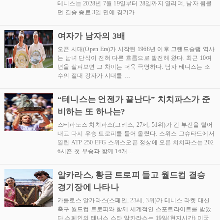
테니스는 2028년 7월 19일부터 28일까지 열리며, 남자 윔블
던 결승 종료 3일 만에 경기가…
여자가 남자의 3배
오픈 시대(Open Era)가 시작된 1968년 이후 그랜드슬램 역사
는 남녀 단식이 전혀 다른 흐름으로 발전해 왔다. 최근 10여
년을 살펴보면 그 차이는 더욱 극명하다. 남자 테니스는 소
수의 절대 강자가 시대를 …
“테니스는 언젠가 끝난다” 치치파스가 준
비하는 또 하나는?
스테파노스 치치파스(그리스, 27세, 51위)가 긴 부진을 털어
내고 다시 우승 트로피를 들어 올렸다. 스위스 그슈타드에서
열린 ATP 250 EFG 스위스오픈 정상에 오른 치치파스는 202
6시즌 첫 우승과 함께 16개…
알카라스, 황금 트로피 들고 월드컵 결승
경기장에 나타나
카를로스 알카라스(스페인, 23세, 3위)가 테니스 라켓 대신
축구 월드컵 트로피와 함께 세계적인 스포트라이트를 받았
다.스페인의 테니스 스타 알카라스는 19일(현지시간) 미국