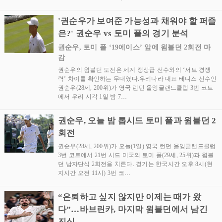
'권순우가 보여준 가능성과 채워야 할 퍼즐
은?' 권순우 vs 토미 폴의 경기 분석
권순우, 토미 폴 ‘19에이스’ 앞에 윔블던 2회전 마
감
권순우의 윔블던 도전은 세계 정상급 선수와의 ‘서브 경쟁
력’ 차이를 확인하는 무대였다.우리나라 대표 테니스 선수인
권순우(28세, 200위)가 영국 런던 올잉글랜드클럽 3번 코트
에서 우리 시각 1일 밤 7…
권순우, 오늘 밤 톱시드 토미 폴과 윔블던 2
회전
권순우(28세, 200위)가 오늘(1일) 영국 런던 올잉글랜드클럽
3번 코트에서 21번 시드 미국의 토미 폴(29세, 25위)과 윔블
던 남자단식 2회전을 치른다. 경기는 한국시간 오후 8시(현
지시간 오전 11시) 3번 코…
“은퇴하고 싶지 않지만 이제는 때가 왔
다”…바브린카, 마지막 윔블던에서 남긴
진심