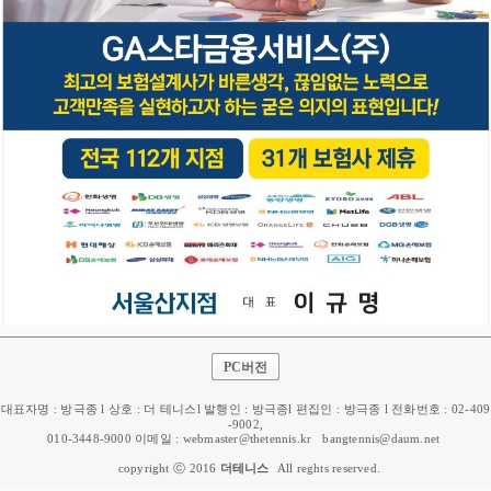
PC버전
대표자명 : 방극종 l 상호 : 더 테니스l 발행인 : 방극종l 편집인 : 방극종 l 전화번호 : 02-409
-9002,
010-3448-9000 이메일 : webmaster@thetennis.kr
bangtennis@daum.net
copyright ⓒ 2016
더테니스
All reghts reserved.