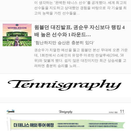
이 생각하는 ‘완벽한 테니스 선수’를 공개했다. 세계 최고의
선수들을 지도하고 상대했던 경험을 바탕으로 각 기술별 최
고의 능력을 가진 선수들을…
윔블던 대진발표, 권순우 자신보다 랭킹 4
배 높은 선수와 1라운드…
'험난하지만 승산은 충분히 있다'
권순우가 치열한 예선을 뚫고 윔블던 본선 무대에 오른 가운
데, 1회전에서 스페인의 유망주 마르틴 란달루세(20세, 58
위)와 맞붙게 됐다. 쉽지 않은 대진이지만 최근 상승세를 고
려하면 충분히 승리를 노려…