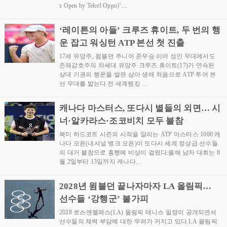
s Open by Telcel Oppo)’…
‘레이튼의 아들’ 크루즈 휴이트, 두 번의 행
운 잡고 워싱턴 ATP 본선 첫 진출
17세 유망주, 윔블던 주니어 준우승 이어 성인 무대에서도
존재감호주의 차세대 유망주 크루즈 휴이트(17)가 연속된
상대 기권의 행운을 발판 삼아 생애 처음으로 ATP 투어 본
선 무대를 밟는다.전 세계랭킹 …
캐나다 마스터스, 또다시 별들의 외면… 시
너·알카라스·조코비치 모두 불참
북미 하드코트 시즌의 시작을 알리는 ATP 마스터스 1000 캐
나다 오픈(내셔널 뱅크 오픈)이 또다시 세계 정상급 선수들
의 대거 불참으로 흥행에 비상이 걸렸다.올해 남자 대회는 8
월 2일부터 13일까지 캐나다…
2028년 윔블던 끝나자마자 LA 올림픽…
선수들 ‘강행군’ 불가피
2028 로스앤젤레스(LA) 올림픽 테니스 일정이 공개되면서
선수들의 체력 부담에 대한 우려가 커지고 있다.LA 올림픽