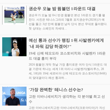
권순우 오늘 밤 윔블던 1라운드 대결
권순우가 오늘 밤 8시 반경 윔블던 본선 1라운드 경기를 펼
친다. 사진은 테니스그라피 3월호 표지권순우(202위)가 예
선을 뚫고 3년 만에 윔블던 남자 단식 본선 무대로 돌아왔다.
첫 상대는 스페인의 차세대…
예선 통과 선수가 랭킹 1위 사발렌카에게
'내 파워 감당 하겠어?"
19세 신예 테오도라 코스토비치와 사발렌카 1라운
드 대결 흥미 부각
2026 윔블던 개막 첫날 가장 흥미로운 여자 단식 1라운드 대
결 가운데 하나는 세계 1위 아리나 사발렌카(벨라루스, 28
세, 1위)와 19세 세르비아 신예 테오도라 코스토비치(184위)
의 맞대결이다.예선 통과하…
'가장 완벽한' 테니스 선수는?
고란 이바니세비치가 생각하는 각 분야별 최고 선
수
고란 이바니세비치고란 이바니세비치(크로아티아)가 자신