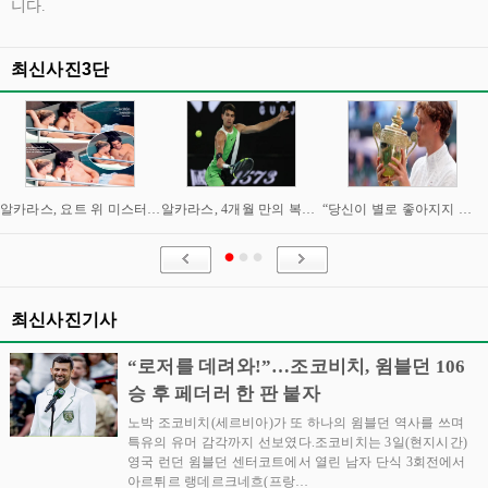
니다.
최신사진3단
알카라스, 요트 위 미스터리 여성과 밀회 포착
알카라스, 4개월 만의 복귀 임박…신시내티 마스터스 통해 US오픈 출격 시동
“당신이 별로 좋아지지 않아요” “이제는 제가 정말 조심해야” 시너와 즈브레프 인터뷰
최신사진기사
“로저를 데려와!”…조코비치, 윔블던 106
승 후 페더러 한 판 붙자
노박 조코비치(세르비아)가 또 하나의 윔블던 역사를 쓰며
특유의 유머 감각까지 선보였다.조코비치는 3일(현지시간)
영국 런던 윔블던 센터코트에서 열린 남자 단식 3회전에서
아르튀르 랭데르크네흐(프랑…