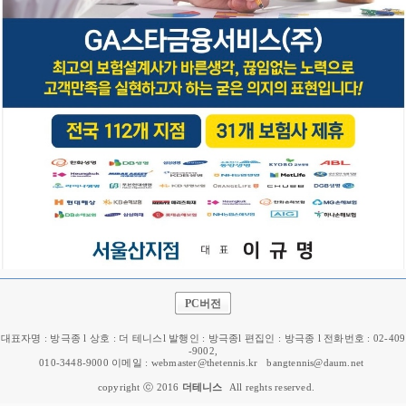
PC버전
대표자명 : 방극종 l 상호 : 더 테니스l 발행인 : 방극종l 편집인 : 방극종 l 전화번호 : 02-409
-9002,
010-3448-9000 이메일 : webmaster@thetennis.kr
bangtennis@daum.net
copyright ⓒ 2016
더테니스
All reghts reserved.