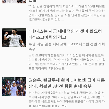
“이런 밤을 경험하기 위해 지금까지 버텨왔다.”스탄 바브린
카(스위스)가 자신의 마지막 윔블던 무대를 마친 뒤 담담하
면서도 진한 여운을 남기는 작별 인사를 전했다.바브린카는
1일(한국시간) 영국 런던 …
“테니스는 지금 대대적인 리셋이 필요하
다” 조코비치의 경고
부상·과밀 일정·세대교체… ATP 시스템 전면 개혁
촉구
노박 조코비치가 윔블던에서 의미심장한 메시지를 던졌다.
단순히 자신의 경기력이나 대회 운영에 대한 불만이 아니었
다. 그는 현재 프로테니스가 안고 있는 구조적 문제를 정면
으로 지적하며 “테니스는 진…
권순우, 란달루세 완파…이번엔 급이 다른
상대, 윔블던 3회전 향한 최대 승부
권순우(세계랭킹 200위)가 윔블던에서 완벽한 경기력을 선
보이며 세계랭킹 59위 마르틴 란달루세(스페인, 20세)를 스
트레이트 세트로 제압하며 2라운드 진출했다. 이제 그의 다
음 상대는 미국의 톱랭커 토미…