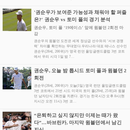
'권순우가 보여준 가능성과 채워야 할 퍼즐
은?' 권순우 vs 토미 폴의 경기 분석
권순우, 토미 폴 ‘19에이스’ 앞에 윔블던 2회전 마
감
권순우의 윔블던 도전은 세계 정상급 선수와의 ‘서브 경쟁
력’ 차이를 확인하는 무대였다.우리나라 대표 테니스 선수인
권순우(28세, 200위)가 영국 런던 올잉글랜드클럽 3번 코트
에서 우리 시각 1일 밤 7…
권순우, 오늘 밤 톱시드 토미 폴과 윔블던 2
회전
권순우(28세, 200위)가 오늘(1일) 영국 런던 올잉글랜드클럽
3번 코트에서 21번 시드 미국의 토미 폴(29세, 25위)과 윔블
던 남자단식 2회전을 치른다. 경기는 한국시간 오후 8시(현
지시간 오전 11시) 3번 코…
“은퇴하고 싶지 않지만 이제는 때가 왔
다”…바브린카, 마지막 윔블던에서 남긴
진심