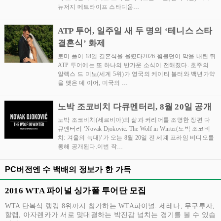
뉴저지 메트라이프 스타디움…
ATP 투어, 일주일 새 두 명의 ‘테니스 스타
결혼식’ 화제
토미 폴이 18일 결혼식을 올렸다2026 윔블던이 막을 내린 뒤
ATP 투어에는 또 하나의 반가운 소식이 전해졌다. 호주의
알렉스 드 미노(세계 5위)가 영국의 케이티 볼터와 백년가약
을 맺은 데 이어, 미국의 …
노박 조코비치 다큐멘터리, 8월 20일 공개
노박 조코비치(세르비아)의 삶과 커리어를 조명한 장편 다
큐멘터리 ‘Novak Djokovic: The Wolf in Winter(노박 조코비
치: 겨울의 늑대)’가 오는 8월 20일 전 세계 프라임 비디오를
통해 공개된다.이번 작…
PC버전엔 수 백배의 정보가 한 가득
2016 WTA 파이널 싱가폴 투어단 모집
WTA 단복식 랭킹 8위까지 참가하는 WTA파이널. 세레나, 무구루자,
할렙, 아자렌카가 서로 맞대결하는 박진감 넘치는 경기를 볼 수 있습