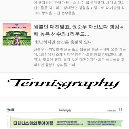
이 생각하는 ‘완벽한 테니스 선수’를 공개했다. 세계 최고의
선수들을 지도하고 상대했던 경험을 바탕으로 각 기술별 최
고의 능력을 가진 선수들을…
윔블던 대진발표, 권순우 자신보다 랭킹 4
배 높은 선수와 1라운드…
'험난하지만 승산은 충분히 있다'
권순우가 치열한 예선을 뚫고 윔블던 본선 무대에 오른 가운
데, 1회전에서 스페인의 유망주 마르틴 란달루세(20세, 58
위)와 맞붙게 됐다. 쉽지 않은 대진이지만 최근 상승세를 고
려하면 충분히 승리를 노려…