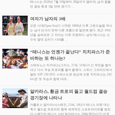
테니스는 2028년 7월 19일부터 28일까지 열리며, 남자 윔블
던 결승 종료 3일 만에 경기가…
여자가 남자의 3배
오픈 시대(Open Era)가 시작된 1968년 이후 그랜드슬램 역사
는 남녀 단식이 전혀 다른 흐름으로 발전해 왔다. 최근 10여
년을 살펴보면 그 차이는 더욱 극명하다. 남자 테니스는 소
수의 절대 강자가 시대를 …
“테니스는 언젠가 끝난다” 치치파스가 준
비하는 또 하나는?
스테파노스 치치파스(그리스, 27세, 51위)가 긴 부진을 털어
내고 다시 우승 트로피를 들어 올렸다. 스위스 그슈타드에서
열린 ATP 250 EFG 스위스오픈 정상에 오른 치치파스는 202
6시즌 첫 우승과 함께 16개…
알카라스, 황금 트로피 들고 월드컵 결승
경기장에 나타나
카를로스 알카라스(스페인, 23세, 3위)가 테니스 라켓 대신
축구 월드컵 트로피와 함께 세계적인 스포트라이트를 받았
다.스페인의 테니스 스타 알카라스는 19일(현지시간) 미국