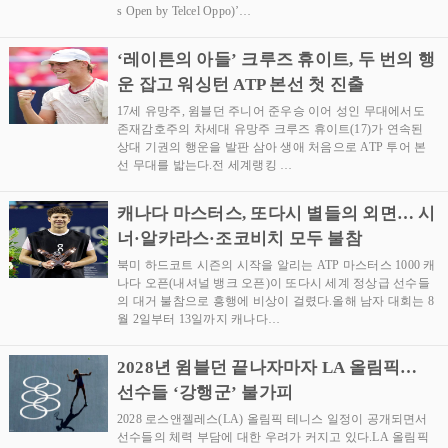
s Open by Telcel Oppo)’…
‘레이튼의 아들’ 크루즈 휴이트, 두 번의 행
운 잡고 워싱턴 ATP 본선 첫 진출
17세 유망주, 윔블던 주니어 준우승 이어 성인 무대에서도
존재감호주의 차세대 유망주 크루즈 휴이트(17)가 연속된
상대 기권의 행운을 발판 삼아 생애 처음으로 ATP 투어 본
선 무대를 밟는다.전 세계랭킹 …
캐나다 마스터스, 또다시 별들의 외면… 시
너·알카라스·조코비치 모두 불참
북미 하드코트 시즌의 시작을 알리는 ATP 마스터스 1000 캐
나다 오픈(내셔널 뱅크 오픈)이 또다시 세계 정상급 선수들
의 대거 불참으로 흥행에 비상이 걸렸다.올해 남자 대회는 8
월 2일부터 13일까지 캐나다…
2028년 윔블던 끝나자마자 LA 올림픽…
선수들 ‘강행군’ 불가피
2028 로스앤젤레스(LA) 올림픽 테니스 일정이 공개되면서
선수들의 체력 부담에 대한 우려가 커지고 있다.LA 올림픽