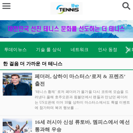
투데이뉴스
기술 룰 상식
네트워크
인사 동정
대
한 걸음 더 가까운 더 테니스
페더러, 상하이 마스터스‘로저 & 프렌즈’
출전
‘테니스 황제’ 로저 페더러가 올가을 다시 코트에 모습을 드
러낸다.올해 호주오픈과 윔블던에서 팬들과 만났던 페더러
는 US오픈에 이어 10월 상하이 마스터스에서도 특별 이벤트
에 참가하며 복귀 행보를 …
16세 러시아 신성 류토바, 멤피스에서 예선
통과해 우승