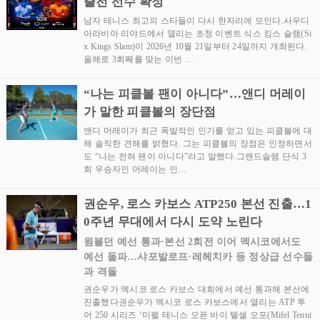
출전 선수 확정
남자 테니스 최고의 스타들이 다시 한자리에 모인다.사우디
아라비아 리야드에서 열리는 초청 이벤트 식스 킹스 슬램(Si
x Kings Slam)이 2026년 10월 21일부터 24일까지 개최된다.
올해로 3회째를 맞는 이번 …
“나는 피클볼 팬이 아니다”…앤디 머레이
가 말한 피클볼의 장단점
앤디 머레이가 최근 폭발적인 인기를 얻고 있는 피클볼에 대
해 솔직한 견해를 밝혔다. 그는 피클볼의 장점은 인정하면서
도 “나는 전혀 팬이 아니다”라고 말했다.그랜드슬램 단식 3
회 우승자인 머레이는 인…
권순우, 로스 카보스 ATP250 본선 진출…1
0주년 무대에서 다시 도약 노린다
윔블던 예선 통과·본선 2회전 이어 멕시코에서도
예선 돌파…샤포발로프·레헤치카 등 정상급 선수들
과 격돌
권순우가 멕시코 로스 카보스 대회에서 예선 통과해 본선에
진출했다권순우가 멕시코 로스 카보스에서 열리는 ATP 투
어 250 시리즈 ‘미펠 테니스 오픈 바이 텔셀 오포(Mifel Tenni