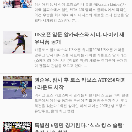
러시아의 16세 신예 크리스티나 류토바(Kristina Liutova)가
미국 멤피스에서 열린 WTA 250 멤피스 클래식에서 극적인
역전 우승을 차지하며 여자 테니스의 새로운 스타 탄생을 알
렸다.세계랭킹 229위인 류…
US오픈 앞둔 알카라스와 시너, 나이키 새
유니폼 공개
카를로스 알카라스의 US오픈 유니폼2026 US오픈 개막을
앞두고 남자 테니스를 대표하는 라이벌 카를로스 알카라스
(스페인)와 야닉 시너(이탈리아)의 새로운 경기복이 공개되
며 팬들의 관심을 모으고 있다. …
권순우, 잠시 후 로스 카보스 ATP250대회
1라운드 시작
멕시코 로스 카보스에서 열리는 미펠 테니스 오픈 바이 텔셀
오픈에서 예선을 통과해 본선에 진출한 권순우가 잠시 후 1
회전을 갖는다.1회전 상대인 아서 제아는 2005년생 프랑스
유망주로, 올해 최고 랭킹 …
특별한 6명만 경기한다. ‘식스 킹스 슬램’