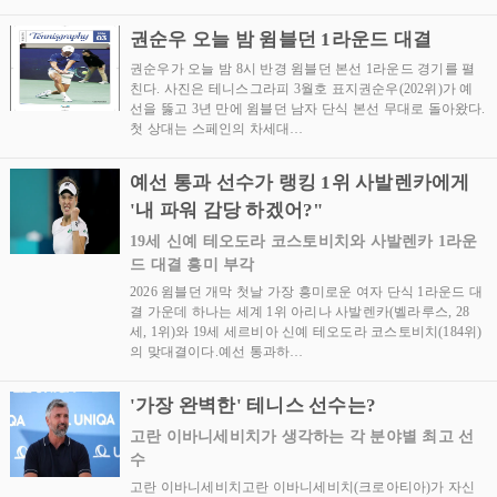
권순우 오늘 밤 윔블던 1라운드 대결
권순우가 오늘 밤 8시 반경 윔블던 본선 1라운드 경기를 펼
친다. 사진은 테니스그라피 3월호 표지권순우(202위)가 예
선을 뚫고 3년 만에 윔블던 남자 단식 본선 무대로 돌아왔다.
첫 상대는 스페인의 차세대…
예선 통과 선수가 랭킹 1위 사발렌카에게
'내 파워 감당 하겠어?"
19세 신예 테오도라 코스토비치와 사발렌카 1라운
드 대결 흥미 부각
2026 윔블던 개막 첫날 가장 흥미로운 여자 단식 1라운드 대
결 가운데 하나는 세계 1위 아리나 사발렌카(벨라루스, 28
세, 1위)와 19세 세르비아 신예 테오도라 코스토비치(184위)
의 맞대결이다.예선 통과하…
'가장 완벽한' 테니스 선수는?
고란 이바니세비치가 생각하는 각 분야별 최고 선
수
고란 이바니세비치고란 이바니세비치(크로아티아)가 자신