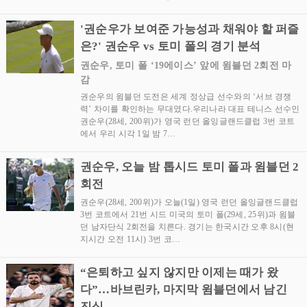
'권순우가 보여준 가능성과 채워야 할 퍼즐
은?' 권순우 vs 토미 폴의 경기 분석
권순우, 토미 폴 ‘19에이스’ 앞에 윔블던 2회전 마
감
권순우의 윔블던 도전은 세계 정상급 선수와의 ‘서브 경쟁
력’ 차이를 확인하는 무대였다.우리나라 대표 테니스 선수인
권순우(28세, 200위)가 영국 런던 올잉글랜드클럽 3번 코트
에서 우리 시각 1일 밤 7…
권순우, 오늘 밤 톱시드 토미 폴과 윔블던 2
회전
권순우(28세, 200위)가 오늘(1일) 영국 런던 올잉글랜드클럽
3번 코트에서 21번 시드 미국의 토미 폴(29세, 25위)과 윔블
던 남자단식 2회전을 치른다. 경기는 한국시간 오후 8시(현
지시간 오전 11시) 3번 코…
“은퇴하고 싶지 않지만 이제는 때가 왔
다”…바브린카, 마지막 윔블던에서 남긴
진심