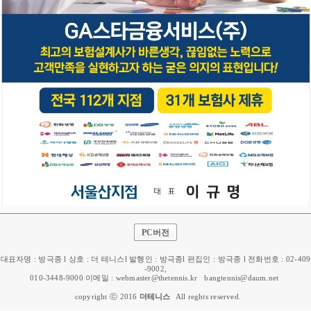
PC버전
대표자명 : 방극종 l 상호 : 더 테니스l 발행인 : 방극종l 편집인 : 방극종 l 전화번호 : 02-409
-9002,
010-3448-9000 이메일 : webmaster@thetennis.kr
bangtennis@daum.net
copyright ⓒ 2016
더테니스
All reghts reserved.