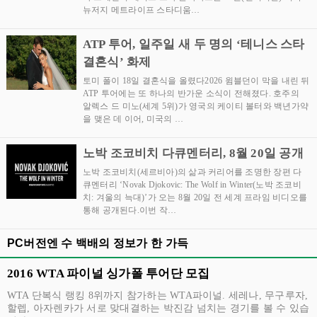
뉴저지 메트라이프 스타디움…
ATP 투어, 일주일 새 두 명의 ‘테니스 스타
결혼식’ 화제
토미 폴이 18일 결혼식을 올렸다2026 윔블던이 막을 내린 뒤
ATP 투어에는 또 하나의 반가운 소식이 전해졌다. 호주의
알렉스 드 미노(세계 5위)가 영국의 케이티 볼터와 백년가약
을 맺은 데 이어, 미국의 …
노박 조코비치 다큐멘터리, 8월 20일 공개
노박 조코비치(세르비아)의 삶과 커리어를 조명한 장편 다
큐멘터리 ‘Novak Djokovic: The Wolf in Winter(노박 조코비
치: 겨울의 늑대)’가 오는 8월 20일 전 세계 프라임 비디오를
통해 공개된다.이번 작…
PC버전엔 수 백배의 정보가 한 가득
2016 WTA 파이널 싱가폴 투어단 모집
WTA 단복식 랭킹 8위까지 참가하는 WTA파이널. 세레나, 무구루자,
할렙, 아자렌카가 서로 맞대결하는 박진감 넘치는 경기를 볼 수 있습