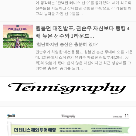
이 생각하는 ‘완벽한 테니스 선수’를 공개했다. 세계 최고의
선수들을 지도하고 상대했던 경험을 바탕으로 각 기술별 최
고의 능력을 가진 선수들을…
윔블던 대진발표, 권순우 자신보다 랭킹 4
배 높은 선수와 1라운드…
'험난하지만 승산은 충분히 있다'
권순우가 치열한 예선을 뚫고 윔블던 본선 무대에 오른 가운
데, 1회전에서 스페인의 유망주 마르틴 란달루세(20세, 58
위)와 맞붙게 됐다. 쉽지 않은 대진이지만 최근 상승세를 고
려하면 충분히 승리를 노려…