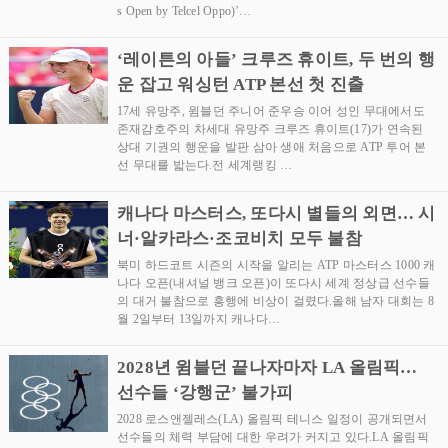
s Open by Telcel Oppo)’…
‘레이튼의 아들’ 크루즈 휴이트, 두 번의 행
운 잡고 워싱턴 ATP 본선 첫 진출
17세 유망주, 윔블던 주니어 준우승 이어 성인 무대에서도
존재감호주의 차세대 유망주 크루즈 휴이트(17)가 연속된
상대 기권의 행운을 발판 삼아 생애 처음으로 ATP 투어 본
선 무대를 밟는다.전 세계랭킹 …
캐나다 마스터스, 또다시 별들의 외면… 시
너·알카라스·조코비치 모두 불참
북미 하드코트 시즌의 시작을 알리는 ATP 마스터스 1000 캐
나다 오픈(내셔널 뱅크 오픈)이 또다시 세계 정상급 선수들
의 대거 불참으로 흥행에 비상이 걸렸다.올해 남자 대회는 8
월 2일부터 13일까지 캐나다…
2028년 윔블던 끝나자마자 LA 올림픽…
선수들 ‘강행군’ 불가피
2028 로스앤젤레스(LA) 올림픽 테니스 일정이 공개되면서
선수들의 체력 부담에 대한 우려가 커지고 있다.LA 올림픽