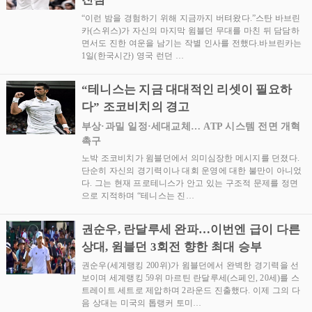
“이런 밤을 경험하기 위해 지금까지 버텨왔다.”스탄 바브린
카(스위스)가 자신의 마지막 윔블던 무대를 마친 뒤 담담하
면서도 진한 여운을 남기는 작별 인사를 전했다.바브린카는
1일(한국시간) 영국 런던 …
“테니스는 지금 대대적인 리셋이 필요하
다” 조코비치의 경고
부상·과밀 일정·세대교체… ATP 시스템 전면 개혁
촉구
노박 조코비치가 윔블던에서 의미심장한 메시지를 던졌다.
단순히 자신의 경기력이나 대회 운영에 대한 불만이 아니었
다. 그는 현재 프로테니스가 안고 있는 구조적 문제를 정면
으로 지적하며 “테니스는 진…
권순우, 란달루세 완파…이번엔 급이 다른
상대, 윔블던 3회전 향한 최대 승부
권순우(세계랭킹 200위)가 윔블던에서 완벽한 경기력을 선
보이며 세계랭킹 59위 마르틴 란달루세(스페인, 20세)를 스
트레이트 세트로 제압하며 2라운드 진출했다. 이제 그의 다
음 상대는 미국의 톱랭커 토미…