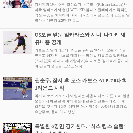
러시아의 16세 신예 크리스티나 류토바(Kristina Liutova)가
미국 멤피스에서 열린 WTA 250 멤피스 클래식에서 극적인
역전 우승을 차지하며 여자 테니스의 새로운 스타 탄생을 알
렸다.세계랭킹 229위인 류…
US오픈 앞둔 알카라스와 시너, 나이키 새
유니폼 공개
카를로스 알카라스의 US오픈 유니폼2026 US오픈 개막을
앞두고 남자 테니스를 대표하는 라이벌 카를로스 알카라스
(스페인)와 야닉 시너(이탈리아)의 새로운 경기복이 공개되
며 팬들의 관심을 모으고 있다. …
권순우, 잠시 후 로스 카보스 ATP250대회
1라운드 시작
멕시코 로스 카보스에서 열리는 미펠 테니스 오픈 바이 텔셀
오픈에서 예선을 통과해 본선에 진출한 권순우가 잠시 후 1
회전을 갖는다.1회전 상대인 아서 제아는 2005년생 프랑스
유망주로, 올해 최고 랭킹 …
특별한 6명만 경기한다. ‘식스 킹스 슬램’