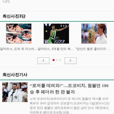
니다.
최신사진3단
알카라스, 요트 위 미스터리 여성과 밀회 포착
알카라스, 4개월 만의 복귀 임박…신시내티 마스터스 통해 US오픈 출격 시동
“당신이 별로 좋아지지 않아요” “이제는 제가 정말 조심해야” 시너와 즈브레프 인터뷰
최신사진기사
“로저를 데려와!”…조코비치, 윔블던 106
승 후 페더러 한 판 붙자
노박 조코비치(세르비아)가 또 하나의 윔블던 역사를 쓰며
특유의 유머 감각까지 선보였다.조코비치는 3일(현지시간)
영국 런던 윔블던 센터코트에서 열린 남자 단식 3회전에서
아르튀르 랭데르크네흐(프랑…