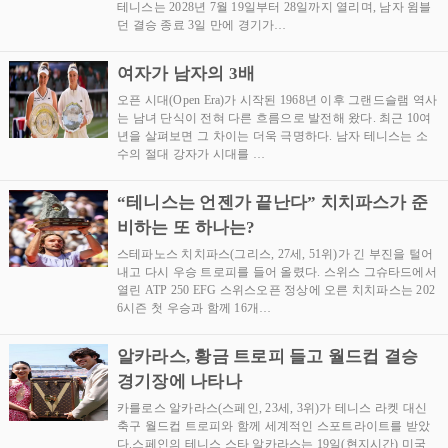
테니스는 2028년 7월 19일부터 28일까지 열리며, 남자 윔블
던 결승 종료 3일 만에 경기가…
여자가 남자의 3배
오픈 시대(Open Era)가 시작된 1968년 이후 그랜드슬램 역사
는 남녀 단식이 전혀 다른 흐름으로 발전해 왔다. 최근 10여
년을 살펴보면 그 차이는 더욱 극명하다. 남자 테니스는 소
수의 절대 강자가 시대를 …
“테니스는 언젠가 끝난다” 치치파스가 준
비하는 또 하나는?
스테파노스 치치파스(그리스, 27세, 51위)가 긴 부진을 털어
내고 다시 우승 트로피를 들어 올렸다. 스위스 그슈타드에서
열린 ATP 250 EFG 스위스오픈 정상에 오른 치치파스는 202
6시즌 첫 우승과 함께 16개…
알카라스, 황금 트로피 들고 월드컵 결승
경기장에 나타나
카를로스 알카라스(스페인, 23세, 3위)가 테니스 라켓 대신
축구 월드컵 트로피와 함께 세계적인 스포트라이트를 받았
다.스페인의 테니스 스타 알카라스는 19일(현지시간) 미국