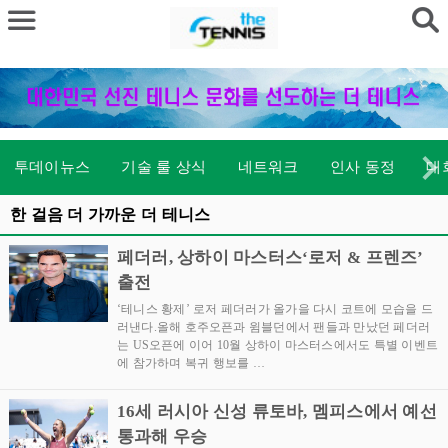
투데이뉴스
기술 룰 상식
네트워크
인사 동정
대
한 걸음 더 가까운 더 테니스
페더러, 상하이 마스터스‘로저 & 프렌즈’
출전
‘테니스 황제’ 로저 페더러가 올가을 다시 코트에 모습을 드
러낸다.올해 호주오픈과 윔블던에서 팬들과 만났던 페더러
는 US오픈에 이어 10월 상하이 마스터스에서도 특별 이벤트
에 참가하며 복귀 행보를 …
16세 러시아 신성 류토바, 멤피스에서 예선
통과해 우승