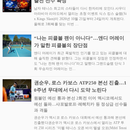
출전 선수 확정
남자 테니스 최고의 스타들이 다시 한자리에 모인다.사우디
아라비아 리야드에서 열리는 초청 이벤트 식스 킹스 슬램(Si
x Kings Slam)이 2026년 10월 21일부터 24일까지 개최된다.
올해로 3회째를 맞는 이번 …
“나는 피클볼 팬이 아니다”…앤디 머레이
가 말한 피클볼의 장단점
앤디 머레이가 최근 폭발적인 인기를 얻고 있는 피클볼에 대
해 솔직한 견해를 밝혔다. 그는 피클볼의 장점은 인정하면서
도 “나는 전혀 팬이 아니다”라고 말했다.그랜드슬램 단식 3
회 우승자인 머레이는 인…
권순우, 로스 카보스 ATP250 본선 진출…1
0주년 무대에서 다시 도약 노린다
윔블던 예선 통과·본선 2회전 이어 멕시코에서도
예선 돌파…샤포발로프·레헤치카 등 정상급 선수들
과 격돌
권순우가 멕시코 로스 카보스 대회에서 예선 통과해 본선에
진출했다권순우가 멕시코 로스 카보스에서 열리는 ATP 투
어 250 시리즈 ‘미펠 테니스 오픈 바이 텔셀 오포(Mifel Tenni