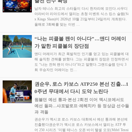
출전 선수 확정
남자 테니스 최고의 스타들이 다시 한자리에 모인다.사우디
아라비아 리야드에서 열리는 초청 이벤트 식스 킹스 슬램(Si
x Kings Slam)이 2026년 10월 21일부터 24일까지 개최된다.
올해로 3회째를 맞는 이번 …
“나는 피클볼 팬이 아니다”…앤디 머레이
가 말한 피클볼의 장단점
앤디 머레이가 최근 폭발적인 인기를 얻고 있는 피클볼에 대
해 솔직한 견해를 밝혔다. 그는 피클볼의 장점은 인정하면서
도 “나는 전혀 팬이 아니다”라고 말했다.그랜드슬램 단식 3
회 우승자인 머레이는 인…
권순우, 로스 카보스 ATP250 본선 진출…1
0주년 무대에서 다시 도약 노린다
윔블던 예선 통과·본선 2회전 이어 멕시코에서도
예선 돌파…샤포발로프·레헤치카 등 정상급 선수들
과 격돌
권순우가 멕시코 로스 카보스 대회에서 예선 통과해 본선에
진출했다권순우가 멕시코 로스 카보스에서 열리는 ATP 투
어 250 시리즈 ‘미펠 테니스 오픈 바이 텔셀 오포(Mifel Tenni