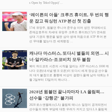
s Open by Telcel Oppo)’…
‘레이튼의 아들’ 크루즈 휴이트, 두 번의 행
운 잡고 워싱턴 ATP 본선 첫 진출
17세 유망주, 윔블던 주니어 준우승 이어 성인 무대에서도
존재감호주의 차세대 유망주 크루즈 휴이트(17)가 연속된
상대 기권의 행운을 발판 삼아 생애 처음으로 ATP 투어 본
선 무대를 밟는다.전 세계랭킹 …
캐나다 마스터스, 또다시 별들의 외면… 시
너·알카라스·조코비치 모두 불참
북미 하드코트 시즌의 시작을 알리는 ATP 마스터스 1000 캐
나다 오픈(내셔널 뱅크 오픈)이 또다시 세계 정상급 선수들
의 대거 불참으로 흥행에 비상이 걸렸다.올해 남자 대회는 8
월 2일부터 13일까지 캐나다…
2028년 윔블던 끝나자마자 LA 올림픽…
선수들 ‘강행군’ 불가피
2028 로스앤젤레스(LA) 올림픽 테니스 일정이 공개되면서
선수들의 체력 부담에 대한 우려가 커지고 있다.LA 올림픽