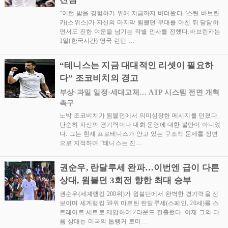
“이런 밤을 경험하기 위해 지금까지 버텨왔다.”스탄 바브린
카(스위스)가 자신의 마지막 윔블던 무대를 마친 뒤 담담하
면서도 진한 여운을 남기는 작별 인사를 전했다.바브린카는
1일(한국시간) 영국 런던 …
“테니스는 지금 대대적인 리셋이 필요하
다” 조코비치의 경고
부상·과밀 일정·세대교체… ATP 시스템 전면 개혁
촉구
노박 조코비치가 윔블던에서 의미심장한 메시지를 던졌다.
단순히 자신의 경기력이나 대회 운영에 대한 불만이 아니었
다. 그는 현재 프로테니스가 안고 있는 구조적 문제를 정면
으로 지적하며 “테니스는 진…
권순우, 란달루세 완파…이번엔 급이 다른
상대, 윔블던 3회전 향한 최대 승부
권순우(세계랭킹 200위)가 윔블던에서 완벽한 경기력을 선
보이며 세계랭킹 59위 마르틴 란달루세(스페인, 20세)를 스
트레이트 세트로 제압하며 2라운드 진출했다. 이제 그의 다
음 상대는 미국의 톱랭커 토미…