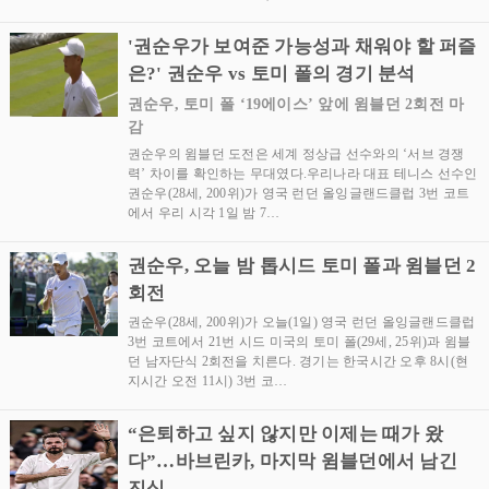
'권순우가 보여준 가능성과 채워야 할 퍼즐
은?' 권순우 vs 토미 폴의 경기 분석
권순우, 토미 폴 ‘19에이스’ 앞에 윔블던 2회전 마
감
권순우의 윔블던 도전은 세계 정상급 선수와의 ‘서브 경쟁
력’ 차이를 확인하는 무대였다.우리나라 대표 테니스 선수인
권순우(28세, 200위)가 영국 런던 올잉글랜드클럽 3번 코트
에서 우리 시각 1일 밤 7…
권순우, 오늘 밤 톱시드 토미 폴과 윔블던 2
회전
권순우(28세, 200위)가 오늘(1일) 영국 런던 올잉글랜드클럽
3번 코트에서 21번 시드 미국의 토미 폴(29세, 25위)과 윔블
던 남자단식 2회전을 치른다. 경기는 한국시간 오후 8시(현
지시간 오전 11시) 3번 코…
“은퇴하고 싶지 않지만 이제는 때가 왔
다”…바브린카, 마지막 윔블던에서 남긴
진심