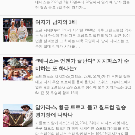
테니스는 2028년 7월 19일부터 28일까지 열리며, 남자 윔블
던 결승 종료 3일 만에 경기가…
여자가 남자의 3배
오픈 시대(Open Era)가 시작된 1968년 이후 그랜드슬램 역사
는 남녀 단식이 전혀 다른 흐름으로 발전해 왔다. 최근 10여
년을 살펴보면 그 차이는 더욱 극명하다. 남자 테니스는 소
수의 절대 강자가 시대를 …
“테니스는 언젠가 끝난다” 치치파스가 준
비하는 또 하나는?
스테파노스 치치파스(그리스, 27세, 51위)가 긴 부진을 털어
내고 다시 우승 트로피를 들어 올렸다. 스위스 그슈타드에서
열린 ATP 250 EFG 스위스오픈 정상에 오른 치치파스는 202
6시즌 첫 우승과 함께 16개…
알카라스, 황금 트로피 들고 월드컵 결승
경기장에 나타나
카를로스 알카라스(스페인, 23세, 3위)가 테니스 라켓 대신
축구 월드컵 트로피와 함께 세계적인 스포트라이트를 받았
다.스페인의 테니스 스타 알카라스는 19일(현지시간) 미국