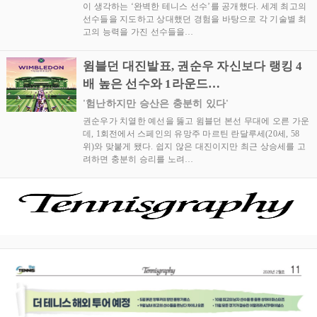
이 생각하는 ‘완벽한 테니스 선수’를 공개했다. 세계 최고의
선수들을 지도하고 상대했던 경험을 바탕으로 각 기술별 최
고의 능력을 가진 선수들을…
윔블던 대진발표, 권순우 자신보다 랭킹 4
배 높은 선수와 1라운드…
'험난하지만 승산은 충분히 있다'
권순우가 치열한 예선을 뚫고 윔블던 본선 무대에 오른 가운
데, 1회전에서 스페인의 유망주 마르틴 란달루세(20세, 58
위)와 맞붙게 됐다. 쉽지 않은 대진이지만 최근 상승세를 고
려하면 충분히 승리를 노려…