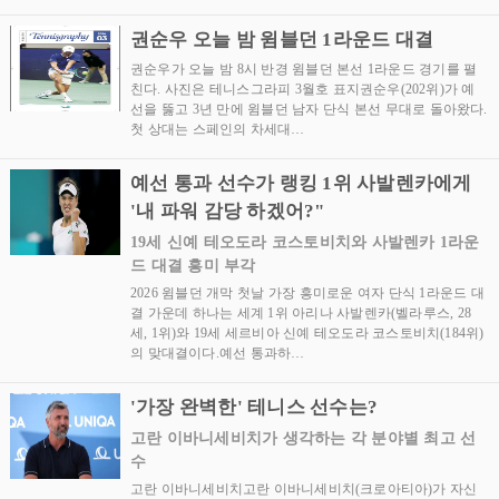
권순우 오늘 밤 윔블던 1라운드 대결
권순우가 오늘 밤 8시 반경 윔블던 본선 1라운드 경기를 펼
친다. 사진은 테니스그라피 3월호 표지권순우(202위)가 예
선을 뚫고 3년 만에 윔블던 남자 단식 본선 무대로 돌아왔다.
첫 상대는 스페인의 차세대…
예선 통과 선수가 랭킹 1위 사발렌카에게
'내 파워 감당 하겠어?"
19세 신예 테오도라 코스토비치와 사발렌카 1라운
드 대결 흥미 부각
2026 윔블던 개막 첫날 가장 흥미로운 여자 단식 1라운드 대
결 가운데 하나는 세계 1위 아리나 사발렌카(벨라루스, 28
세, 1위)와 19세 세르비아 신예 테오도라 코스토비치(184위)
의 맞대결이다.예선 통과하…
'가장 완벽한' 테니스 선수는?
고란 이바니세비치가 생각하는 각 분야별 최고 선
수
고란 이바니세비치고란 이바니세비치(크로아티아)가 자신