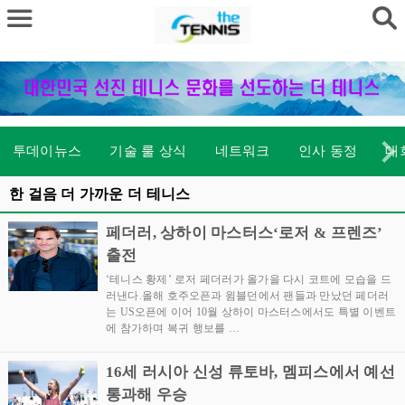
투데이뉴스
기술 룰 상식
네트워크
인사 동정
대
한 걸음 더 가까운 더 테니스
페더러, 상하이 마스터스‘로저 & 프렌즈’
출전
‘테니스 황제’ 로저 페더러가 올가을 다시 코트에 모습을 드
러낸다.올해 호주오픈과 윔블던에서 팬들과 만났던 페더러
는 US오픈에 이어 10월 상하이 마스터스에서도 특별 이벤트
에 참가하며 복귀 행보를 …
16세 러시아 신성 류토바, 멤피스에서 예선
통과해 우승