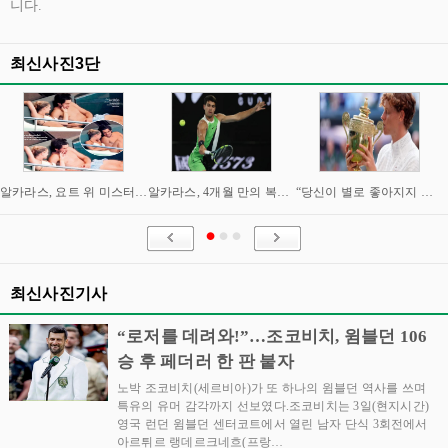
니다.
최신사진3단
알카라스, 요트 위 미스터리 여성과 밀회 포착
알카라스, 4개월 만의 복귀 임박…신시내티 마스터스 통해 US오픈 출격 시동
“당신이 별로 좋아지지 않아요” “이제는 제가 정말 조심해야” 시너와 즈브레프 인터뷰
최신사진기사
“로저를 데려와!”…조코비치, 윔블던 106
승 후 페더러 한 판 붙자
노박 조코비치(세르비아)가 또 하나의 윔블던 역사를 쓰며
특유의 유머 감각까지 선보였다.조코비치는 3일(현지시간)
영국 런던 윔블던 센터코트에서 열린 남자 단식 3회전에서
아르튀르 랭데르크네흐(프랑…