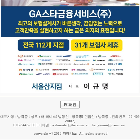
PC버전
대표자명 : 방극종 l 상호 : 더 테니스l 발행인 : 방극종l 편집인 : 방극종 l 전화번호 : 02-409
-9002,
010-3448-9000 이메일 : webmaster@thetennis.kr
bangtennis@daum.net
copyright ⓒ 2016
더테니스
All reghts reserved.