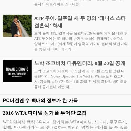
뉴저지 메트라이프 스타디움…
ATP 투어, 일주일 새 두 명의 ‘테니스 스타
결혼식’ 화제
토미 폴이 18일 결혼식을 올렸다2026 윔블던이 막을 내린 뒤
ATP 투어에는 또 하나의 반가운 소식이 전해졌다. 호주의
알렉스 드 미노(세계 5위)가 영국의 케이티 볼터와 백년가약
을 맺은 데 이어, 미국의 …
노박 조코비치 다큐멘터리, 8월 20일 공개
노박 조코비치(세르비아)의 삶과 커리어를 조명한 장편 다
큐멘터리 ‘Novak Djokovic: The Wolf in Winter(노박 조코비
치: 겨울의 늑대)’가 오는 8월 20일 전 세계 프라임 비디오를
통해 공개된다.이번 작…
PC버전엔 수 백배의 정보가 한 가득
2016 WTA 파이널 싱가폴 투어단 모집
WTA 단복식 랭킹 8위까지 참가하는 WTA파이널. 세레나, 무구루자,
할렙, 아자렌카가 서로 맞대결하는 박진감 넘치는 경기를 볼 수 있습