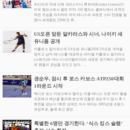
러시아의 16세 신예 크리스티나 류토바(Kristina Liutova)가
미국 멤피스에서 열린 WTA 250 멤피스 클래식에서 극적인
역전 우승을 차지하며 여자 테니스의 새로운 스타 탄생을 알
렸다.세계랭킹 229위인 류…
US오픈 앞둔 알카라스와 시너, 나이키 새
유니폼 공개
카를로스 알카라스의 US오픈 유니폼2026 US오픈 개막을
앞두고 남자 테니스를 대표하는 라이벌 카를로스 알카라스
(스페인)와 야닉 시너(이탈리아)의 새로운 경기복이 공개되
며 팬들의 관심을 모으고 있다. …
권순우, 잠시 후 로스 카보스 ATP250대회
1라운드 시작
멕시코 로스 카보스에서 열리는 미펠 테니스 오픈 바이 텔셀
오픈에서 예선을 통과해 본선에 진출한 권순우가 잠시 후 1
회전을 갖는다.1회전 상대인 아서 제아는 2005년생 프랑스
유망주로, 올해 최고 랭킹 …
특별한 6명만 경기한다. ‘식스 킹스 슬램’