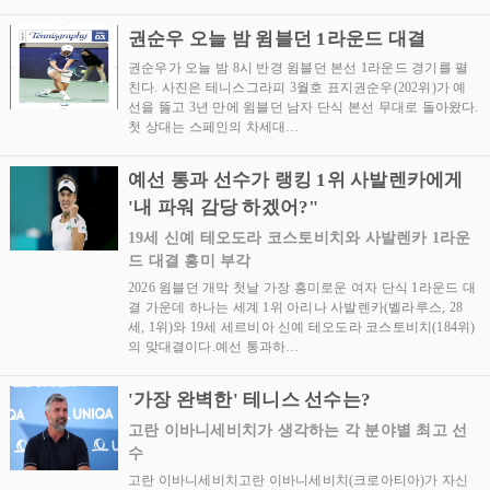
권순우 오늘 밤 윔블던 1라운드 대결
권순우가 오늘 밤 8시 반경 윔블던 본선 1라운드 경기를 펼
친다. 사진은 테니스그라피 3월호 표지권순우(202위)가 예
선을 뚫고 3년 만에 윔블던 남자 단식 본선 무대로 돌아왔다.
첫 상대는 스페인의 차세대…
예선 통과 선수가 랭킹 1위 사발렌카에게
'내 파워 감당 하겠어?"
19세 신예 테오도라 코스토비치와 사발렌카 1라운
드 대결 흥미 부각
2026 윔블던 개막 첫날 가장 흥미로운 여자 단식 1라운드 대
결 가운데 하나는 세계 1위 아리나 사발렌카(벨라루스, 28
세, 1위)와 19세 세르비아 신예 테오도라 코스토비치(184위)
의 맞대결이다.예선 통과하…
'가장 완벽한' 테니스 선수는?
고란 이바니세비치가 생각하는 각 분야별 최고 선
수
고란 이바니세비치고란 이바니세비치(크로아티아)가 자신