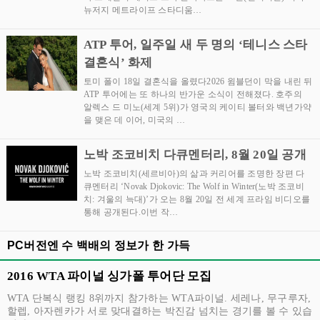
뉴저지 메트라이프 스타디움…
ATP 투어, 일주일 새 두 명의 ‘테니스 스타
결혼식’ 화제
토미 폴이 18일 결혼식을 올렸다2026 윔블던이 막을 내린 뒤
ATP 투어에는 또 하나의 반가운 소식이 전해졌다. 호주의
알렉스 드 미노(세계 5위)가 영국의 케이티 볼터와 백년가약
을 맺은 데 이어, 미국의 …
노박 조코비치 다큐멘터리, 8월 20일 공개
노박 조코비치(세르비아)의 삶과 커리어를 조명한 장편 다
큐멘터리 ‘Novak Djokovic: The Wolf in Winter(노박 조코비
치: 겨울의 늑대)’가 오는 8월 20일 전 세계 프라임 비디오를
통해 공개된다.이번 작…
PC버전엔 수 백배의 정보가 한 가득
2016 WTA 파이널 싱가폴 투어단 모집
WTA 단복식 랭킹 8위까지 참가하는 WTA파이널. 세레나, 무구루자,
할렙, 아자렌카가 서로 맞대결하는 박진감 넘치는 경기를 볼 수 있습