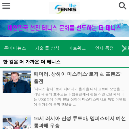
투데이뉴스
기술 룰 상식
네트워크
인사 동정
대
한 걸음 더 가까운 더 테니스
페더러, 상하이 마스터스‘로저 & 프렌즈’
출전
‘테니스 황제’ 로저 페더러가 올가을 다시 코트에 모습을 드
러낸다.올해 호주오픈과 윔블던에서 팬들과 만났던 페더러
는 US오픈에 이어 10월 상하이 마스터스에서도 특별 이벤트
에 참가하며 복귀 행보를 …
16세 러시아 신성 류토바, 멤피스에서 예선
통과해 우승