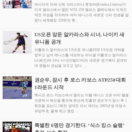
러시아의 16세 신예 크리스티나 류토바(Kristina Liutova)가
미국 멤피스에서 열린 WTA 250 멤피스 클래식에서 극적인
역전 우승을 차지하며 여자 테니스의 새로운 스타 탄생을 알
렸다.세계랭킹 229위인 류…
US오픈 앞둔 알카라스와 시너, 나이키 새
유니폼 공개
카를로스 알카라스의 US오픈 유니폼2026 US오픈 개막을
앞두고 남자 테니스를 대표하는 라이벌 카를로스 알카라스
(스페인)와 야닉 시너(이탈리아)의 새로운 경기복이 공개되
며 팬들의 관심을 모으고 있다. …
권순우, 잠시 후 로스 카보스 ATP250대회
1라운드 시작
멕시코 로스 카보스에서 열리는 미펠 테니스 오픈 바이 텔셀
오픈에서 예선을 통과해 본선에 진출한 권순우가 잠시 후 1
회전을 갖는다.1회전 상대인 아서 제아는 2005년생 프랑스
유망주로, 올해 최고 랭킹 …
특별한 6명만 경기한다. ‘식스 킹스 슬램’