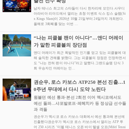
출전 선수 확정
남자 테니스 최고의 스타들이 다시 한자리에 모인다.사우디
아라비아 리야드에서 열리는 초청 이벤트 식스 킹스 슬램(Si
x Kings Slam)이 2026년 10월 21일부터 24일까지 개최된다.
올해로 3회째를 맞는 이번 …
“나는 피클볼 팬이 아니다”…앤디 머레이
가 말한 피클볼의 장단점
앤디 머레이가 최근 폭발적인 인기를 얻고 있는 피클볼에 대
해 솔직한 견해를 밝혔다. 그는 피클볼의 장점은 인정하면서
도 “나는 전혀 팬이 아니다”라고 말했다.그랜드슬램 단식 3
회 우승자인 머레이는 인…
권순우, 로스 카보스 ATP250 본선 진출…1
0주년 무대에서 다시 도약 노린다
윔블던 예선 통과·본선 2회전 이어 멕시코에서도
예선 돌파…샤포발로프·레헤치카 등 정상급 선수들
과 격돌
권순우가 멕시코 로스 카보스 대회에서 예선 통과해 본선에
진출했다권순우가 멕시코 로스 카보스에서 열리는 ATP 투
어 250 시리즈 ‘미펠 테니스 오픈 바이 텔셀 오포(Mifel Tenni