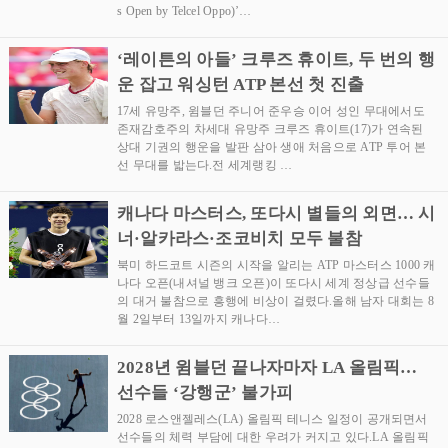
s Open by Telcel Oppo)’…
‘레이튼의 아들’ 크루즈 휴이트, 두 번의 행
운 잡고 워싱턴 ATP 본선 첫 진출
17세 유망주, 윔블던 주니어 준우승 이어 성인 무대에서도
존재감호주의 차세대 유망주 크루즈 휴이트(17)가 연속된
상대 기권의 행운을 발판 삼아 생애 처음으로 ATP 투어 본
선 무대를 밟는다.전 세계랭킹 …
캐나다 마스터스, 또다시 별들의 외면… 시
너·알카라스·조코비치 모두 불참
북미 하드코트 시즌의 시작을 알리는 ATP 마스터스 1000 캐
나다 오픈(내셔널 뱅크 오픈)이 또다시 세계 정상급 선수들
의 대거 불참으로 흥행에 비상이 걸렸다.올해 남자 대회는 8
월 2일부터 13일까지 캐나다…
2028년 윔블던 끝나자마자 LA 올림픽…
선수들 ‘강행군’ 불가피
2028 로스앤젤레스(LA) 올림픽 테니스 일정이 공개되면서
선수들의 체력 부담에 대한 우려가 커지고 있다.LA 올림픽