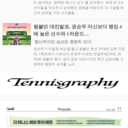
이 생각하는 ‘완벽한 테니스 선수’를 공개했다. 세계 최고의
선수들을 지도하고 상대했던 경험을 바탕으로 각 기술별 최
고의 능력을 가진 선수들을…
윔블던 대진발표, 권순우 자신보다 랭킹 4
배 높은 선수와 1라운드…
'험난하지만 승산은 충분히 있다'
권순우가 치열한 예선을 뚫고 윔블던 본선 무대에 오른 가운
데, 1회전에서 스페인의 유망주 마르틴 란달루세(20세, 58
위)와 맞붙게 됐다. 쉽지 않은 대진이지만 최근 상승세를 고
려하면 충분히 승리를 노려…