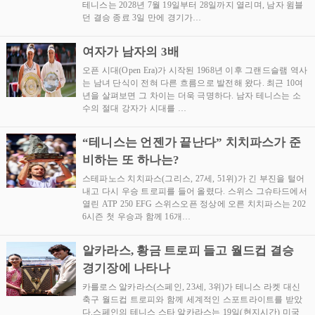
테니스는 2028년 7월 19일부터 28일까지 열리며, 남자 윔블
던 결승 종료 3일 만에 경기가…
여자가 남자의 3배
오픈 시대(Open Era)가 시작된 1968년 이후 그랜드슬램 역사
는 남녀 단식이 전혀 다른 흐름으로 발전해 왔다. 최근 10여
년을 살펴보면 그 차이는 더욱 극명하다. 남자 테니스는 소
수의 절대 강자가 시대를 …
“테니스는 언젠가 끝난다” 치치파스가 준
비하는 또 하나는?
스테파노스 치치파스(그리스, 27세, 51위)가 긴 부진을 털어
내고 다시 우승 트로피를 들어 올렸다. 스위스 그슈타드에서
열린 ATP 250 EFG 스위스오픈 정상에 오른 치치파스는 202
6시즌 첫 우승과 함께 16개…
알카라스, 황금 트로피 들고 월드컵 결승
경기장에 나타나
카를로스 알카라스(스페인, 23세, 3위)가 테니스 라켓 대신
축구 월드컵 트로피와 함께 세계적인 스포트라이트를 받았
다.스페인의 테니스 스타 알카라스는 19일(현지시간) 미국