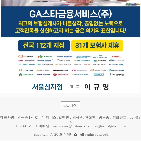
PC버전
대표자명 : 방극종 l 상호 : 더 테니스l 발행인 : 방극종l 편집인 : 방극종 l 전화번호 : 02-409
-9002,
010-3448-9000 이메일 : webmaster@thetennis.kr
bangtennis@daum.net
copyright ⓒ 2016
더테니스
All reghts reserved.