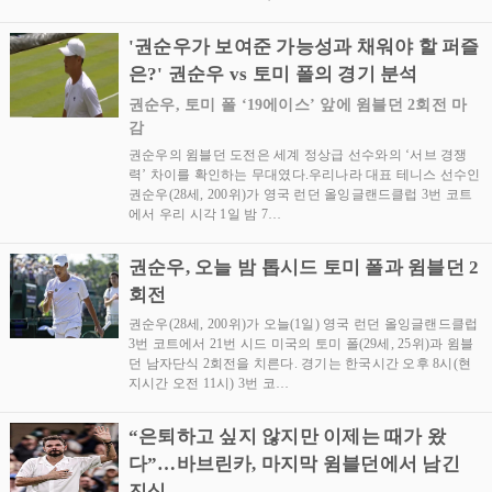
'권순우가 보여준 가능성과 채워야 할 퍼즐
은?' 권순우 vs 토미 폴의 경기 분석
권순우, 토미 폴 ‘19에이스’ 앞에 윔블던 2회전 마
감
권순우의 윔블던 도전은 세계 정상급 선수와의 ‘서브 경쟁
력’ 차이를 확인하는 무대였다.우리나라 대표 테니스 선수인
권순우(28세, 200위)가 영국 런던 올잉글랜드클럽 3번 코트
에서 우리 시각 1일 밤 7…
권순우, 오늘 밤 톱시드 토미 폴과 윔블던 2
회전
권순우(28세, 200위)가 오늘(1일) 영국 런던 올잉글랜드클럽
3번 코트에서 21번 시드 미국의 토미 폴(29세, 25위)과 윔블
던 남자단식 2회전을 치른다. 경기는 한국시간 오후 8시(현
지시간 오전 11시) 3번 코…
“은퇴하고 싶지 않지만 이제는 때가 왔
다”…바브린카, 마지막 윔블던에서 남긴
진심