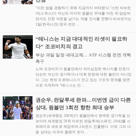
“이런 밤을 경험하기 위해 지금까지 버텨왔다.”스탄 바브린
카(스위스)가 자신의 마지막 윔블던 무대를 마친 뒤 담담하
면서도 진한 여운을 남기는 작별 인사를 전했다.바브린카는
1일(한국시간) 영국 런던 …
“테니스는 지금 대대적인 리셋이 필요하
다” 조코비치의 경고
부상·과밀 일정·세대교체… ATP 시스템 전면 개혁
촉구
노박 조코비치가 윔블던에서 의미심장한 메시지를 던졌다.
단순히 자신의 경기력이나 대회 운영에 대한 불만이 아니었
다. 그는 현재 프로테니스가 안고 있는 구조적 문제를 정면
으로 지적하며 “테니스는 진…
권순우, 란달루세 완파…이번엔 급이 다른
상대, 윔블던 3회전 향한 최대 승부
권순우(세계랭킹 200위)가 윔블던에서 완벽한 경기력을 선
보이며 세계랭킹 59위 마르틴 란달루세(스페인, 20세)를 스
트레이트 세트로 제압하며 2라운드 진출했다. 이제 그의 다
음 상대는 미국의 톱랭커 토미…