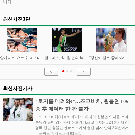
니다.
최신사진3단
알카라스, 요트 위 미스터리 여성과 밀회 포착
알카라스, 4개월 만의 복귀 임박…신시내티 마스터스 통해 US오픈 출격 시동
“당신이 별로 좋아지지 않아요” “이제는 제가 정말 조심해야” 시너와 즈브레프 인터뷰
최신사진기사
“로저를 데려와!”…조코비치, 윔블던 106
승 후 페더러 한 판 붙자
노박 조코비치(세르비아)가 또 하나의 윔블던 역사를 쓰며
특유의 유머 감각까지 선보였다.조코비치는 3일(현지시간)
영국 런던 윔블던 센터코트에서 열린 남자 단식 3회전에서
아르튀르 랭데르크네흐(프랑…