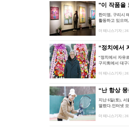
"이 작품을 
한미영, 구리시 
활동하고 있으며,
고 있다. 더 테니
더 테니스기자 | 2025
“정치에서 
“정치에서 자유
구지회에서 대구지
모였고, 경기는 
더 테니스기자 | 2025
“난 항상 
지난 6일(토),
열렸다.인터넷 모
하여’는 올…
더 테니스기자 | 2025