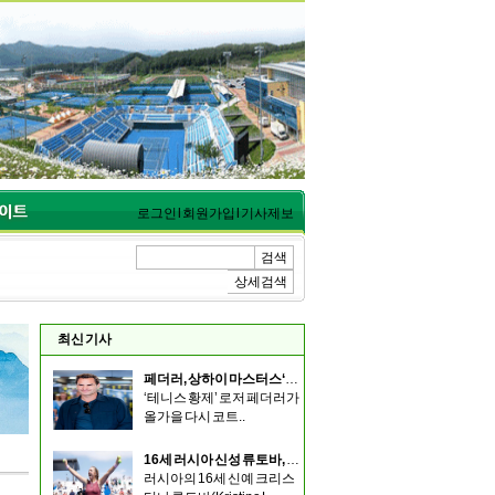
로그인
l
회원가입
l
기사제보
검색
상세검색
최신 기사
페더러, 상하이 마스터스‘로저 & 프렌즈’ 출전
‘테니스 황제’ 로저 페더러가
올가을 다시 코트..
16세 러시아 신성 류토바, 멤피스에서 예선 통과해 우승
러시아의 16세 신예 크리스