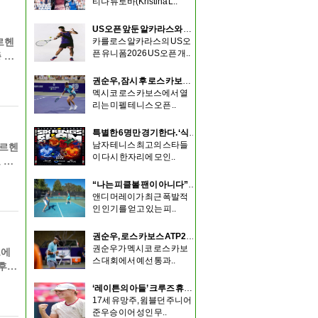
티나 류토바(Kristina L..
US오픈 앞둔 알카라스와 시너, 나이키 새 유니폼 공개
카를로스 알카라스의 US오
르헨
픈 유니폼2026 US오픈 개..
 본
권순우, 잠시 후 로스 카보스 ATP250대회 1라운드 시작
멕시코 로스 카보스에서 열
리는 미펠 테니스 오픈 ..
특별한 6명만 경기한다. ‘식스 킹스 슬램’ 출전 선수 확정
남자 테니스 최고의 스타들
아르헨
이 다시 한자리에 모인..
 승
“나는 피클볼 팬이 아니다”…앤디 머레이가 말한 피클볼의 장단점
앤디 머레이가 최근 폭발적
인 인기를 얻고 있는 피..
권순우, 로스 카보스 ATP250 본선 진출…10주년 무대에서 다시 도약 노린다
권순우가 멕시코 로스 카보
드에
스 대회에서 예선 통과..
 후보
‘레이튼의 아들’ 크루즈 휴이트, 두 번의 행운 잡고 워싱턴 ATP 본선 첫 진출
17세 유망주, 윔블던 주니어
준우승 이어 성인 무..