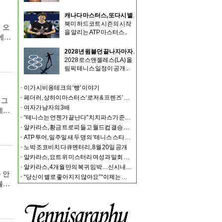
캐나다 마스터스, 또다시 별들의 외면… 시너·알카라스·조코비치 모두 불참
북미 하드코트 시즌의 시작
 오
을 알리는 ATP 마스터스..
럽에서
2028년 윔블던 끝나자마자 LA 올림픽… 선수들 ‘강행군’ 불가피
2028 로스앤젤레스(LA) 올
림픽 테니스 일정이 공개..
이가 시비옹테크의 ‘빵’ 이야기
페더러, 상하이 마스터스‘로저 & 프렌즈’ 출전
 그
여자가 남자의 3배
테니
“테니스는 언젠가 끝난다” 치치파스가 준비하는 또 하나는?
알카라스, 황금 트로피 들고 월드컵 결승 경기장에 나타나
ATP 투어, 일주일 새 두 명의 ‘테니스 스타 결혼식’ 화제
노박 조코비치 다큐멘터리, 8월 20일 공개
알카라스, 요트 위 미스터리 여성과 밀회 포착
알카라스, 4개월 만의 복귀 임박…신시내티 마스터스 통해 US오픈 출격 시동
와 안
“당신이 별로 좋아지지 않아요” “이제는 제가 정말 조심해야” 시너와 즈브레프 인터뷰
볼