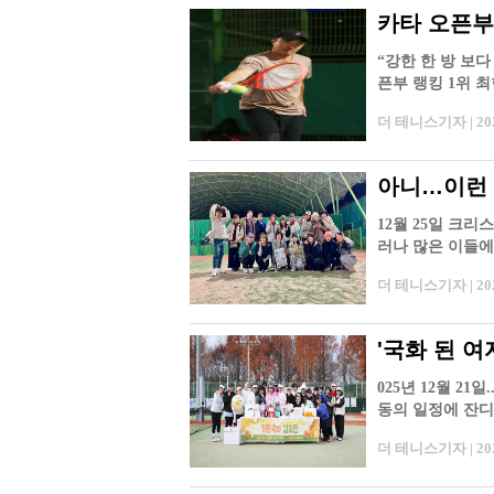
카타 오픈부
“강한 한 방 보다
픈부 랭킹 1위 
볼을 치는 그는 
더 테니스기자 | 2026
아니…이런
12월 25일 크
러나 많은 이들에
스장을 들렀다. 2
더 테니스기자 | 2025
'국화 된 여
025년 12월 21
동의 일정에 잔디
까?"하고 길을 
더 테니스기자 | 2025