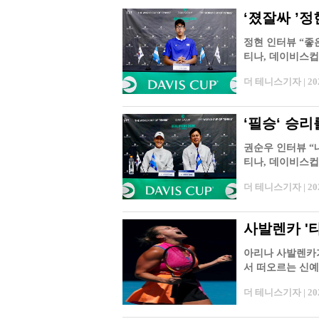
‘졌잘싸 ’
정현 인터뷰 “좋은
티나, 데이비스컵 
선진출전, 아…
더 테니스기자 | 2026
‘필승‘ 승리
권순우 인터뷰 “
티나, 데이비스컵
리했다. 권순우…
더 테니스기자 | 2026
사발렌카 '
아리나 사발렌카가
서 떠오르는 신예
다운 면모를 이…
더 테니스기자 | 2026