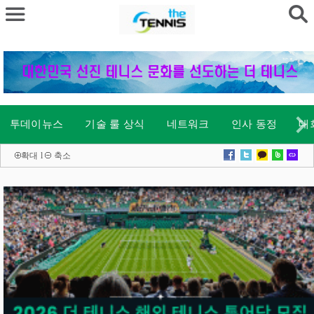
투데이뉴스
기술 룰 상식
네트워크
인사 동정
대
확대
l
축소