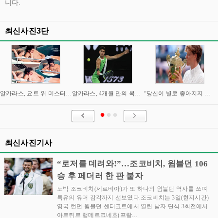
니다.
최신사진3단
알카라스, 요트 위 미스터리 여성과 밀회 포착
알카라스, 4개월 만의 복귀 임박…신시내티 마스터스 통해 US오픈 출격 시동
“당신이 별로 좋아지지 않아요” “이제는 제가 정말 조심해야” 시너와 즈브레프 인터뷰
최신사진기사
“로저를 데려와!”…조코비치, 윔블던 106
승 후 페더러 한 판 붙자
노박 조코비치(세르비아)가 또 하나의 윔블던 역사를 쓰며
특유의 유머 감각까지 선보였다.조코비치는 3일(현지시간)
영국 런던 윔블던 센터코트에서 열린 남자 단식 3회전에서
아르튀르 랭데르크네흐(프랑…