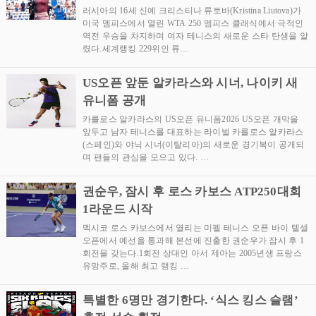
러시아의 16세 신예 크리스티나 류토바(Kristina Liutova)가
미국 멤피스에서 열린 WTA 250 멤피스 클래식에서 극적인
역전 우승을 차지하며 여자 테니스의 새로운 스타 탄생을 알
렸다.세계랭킹 229위인 류…
US오픈 앞둔 알카라스와 시너, 나이키 새
유니폼 공개
카를로스 알카라스의 US오픈 유니폼2026 US오픈 개막을
앞두고 남자 테니스를 대표하는 라이벌 카를로스 알카라스
(스페인)와 야닉 시너(이탈리아)의 새로운 경기복이 공개되
며 팬들의 관심을 모으고 있다. …
권순우, 잠시 후 로스 카보스 ATP250대회
1라운드 시작
멕시코 로스 카보스에서 열리는 미펠 테니스 오픈 바이 텔셀
오픈에서 예선을 통과해 본선에 진출한 권순우가 잠시 후 1
회전을 갖는다.1회전 상대인 아서 제아는 2005년생 프랑스
유망주로, 올해 최고 랭킹 …
특별한 6명만 경기한다. ‘식스 킹스 슬램’