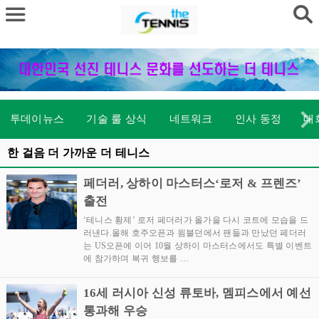
투데이뉴스
기술 룰 상식
네트워크
인사 동정
대
한 걸음 더 가까운 더 테니스
페더러, 상하이 마스터스‘로저 & 프렌즈’
출전
‘테니스 황제’ 로저 페더러가 올가을 다시 코트에 모습을 드
러낸다.올해 호주오픈과 윔블던에서 팬들과 만났던 페더러
는 US오픈에 이어 10월 상하이 마스터스에서도 특별 이벤트
에 참가하며 복귀 행보를 …
16세 러시아 신성 류토바, 멤피스에서 예선
통과해 우승