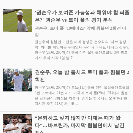
'권순우가 보여준 가능성과 채워야 할 퍼즐
은?' 권순우 vs 토미 폴의 경기 분석
권순우, 토미 폴 ‘19에이스’ 앞에 윔블던 2회전 마
감
권순우의 윔블던 도전은 세계 정상급 선수와의 ‘서브 경쟁
력’ 차이를 확인하는 무대였다.우리나라 대표 테니스 선수인
권순우(28세, 200위)가 영국 런던 올잉글랜드클럽 3번 코트
에서 우리 시각 1일 밤 7…
권순우, 오늘 밤 톱시드 토미 폴과 윔블던 2
회전
권순우(28세, 200위)가 오늘(1일) 영국 런던 올잉글랜드클럽
3번 코트에서 21번 시드 미국의 토미 폴(29세, 25위)과 윔블
던 남자단식 2회전을 치른다. 경기는 한국시간 오후 8시(현
지시간 오전 11시) 3번 코…
“은퇴하고 싶지 않지만 이제는 때가 왔
다”…바브린카, 마지막 윔블던에서 남긴
진심