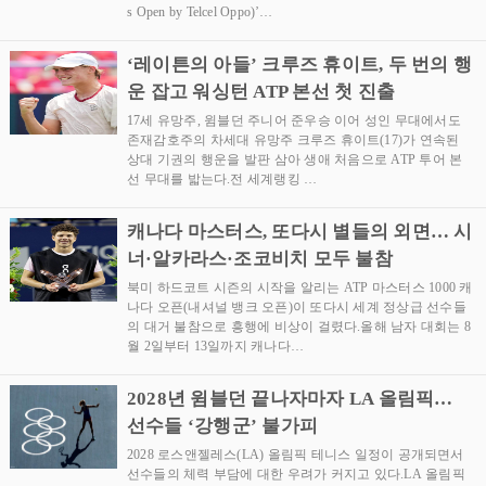
s Open by Telcel Oppo)’…
‘레이튼의 아들’ 크루즈 휴이트, 두 번의 행
운 잡고 워싱턴 ATP 본선 첫 진출
17세 유망주, 윔블던 주니어 준우승 이어 성인 무대에서도
존재감호주의 차세대 유망주 크루즈 휴이트(17)가 연속된
상대 기권의 행운을 발판 삼아 생애 처음으로 ATP 투어 본
선 무대를 밟는다.전 세계랭킹 …
캐나다 마스터스, 또다시 별들의 외면… 시
너·알카라스·조코비치 모두 불참
북미 하드코트 시즌의 시작을 알리는 ATP 마스터스 1000 캐
나다 오픈(내셔널 뱅크 오픈)이 또다시 세계 정상급 선수들
의 대거 불참으로 흥행에 비상이 걸렸다.올해 남자 대회는 8
월 2일부터 13일까지 캐나다…
2028년 윔블던 끝나자마자 LA 올림픽…
선수들 ‘강행군’ 불가피
2028 로스앤젤레스(LA) 올림픽 테니스 일정이 공개되면서
선수들의 체력 부담에 대한 우려가 커지고 있다.LA 올림픽