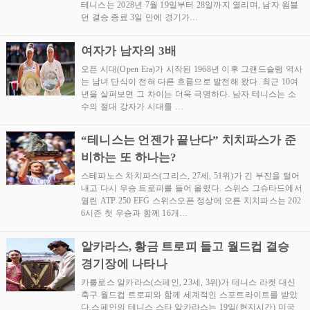
테니스는 2028년 7월 19일부터 28일까지 열리며, 남자 윔블
던 결승 종료 3일 만에 경기가…
여자가 남자의 3배
오픈 시대(Open Era)가 시작된 1968년 이후 그랜드슬램 역사
는 남녀 단식이 전혀 다른 흐름으로 발전해 왔다. 최근 10여
년을 살펴보면 그 차이는 더욱 극명하다. 남자 테니스는 소
수의 절대 강자가 시대를 …
“테니스는 언젠가 끝난다” 치치파스가 준
비하는 또 하나는?
스테파노스 치치파스(그리스, 27세, 51위)가 긴 부진을 털어
내고 다시 우승 트로피를 들어 올렸다. 스위스 그슈타드에서
열린 ATP 250 EFG 스위스오픈 정상에 오른 치치파스는 202
6시즌 첫 우승과 함께 16개…
알카라스, 황금 트로피 들고 월드컵 결승
경기장에 나타나
카를로스 알카라스(스페인, 23세, 3위)가 테니스 라켓 대신
축구 월드컵 트로피와 함께 세계적인 스포트라이트를 받았
다.스페인의 테니스 스타 알카라스는 19일(현지시간) 미국