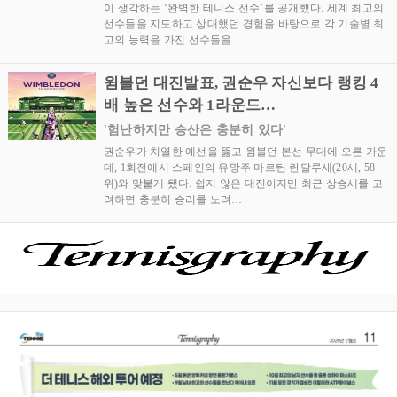
이 생각하는 ‘완벽한 테니스 선수’를 공개했다. 세계 최고의
선수들을 지도하고 상대했던 경험을 바탕으로 각 기술별 최
고의 능력을 가진 선수들을…
윔블던 대진발표, 권순우 자신보다 랭킹 4
배 높은 선수와 1라운드…
'험난하지만 승산은 충분히 있다'
권순우가 치열한 예선을 뚫고 윔블던 본선 무대에 오른 가운
데, 1회전에서 스페인의 유망주 마르틴 란달루세(20세, 58
위)와 맞붙게 됐다. 쉽지 않은 대진이지만 최근 상승세를 고
려하면 충분히 승리를 노려…