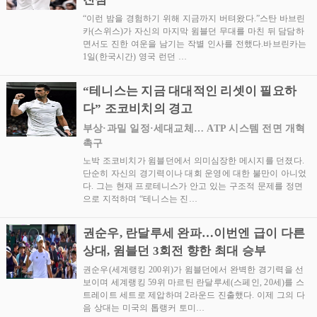
“이런 밤을 경험하기 위해 지금까지 버텨왔다.”스탄 바브린
카(스위스)가 자신의 마지막 윔블던 무대를 마친 뒤 담담하
면서도 진한 여운을 남기는 작별 인사를 전했다.바브린카는
1일(한국시간) 영국 런던 …
“테니스는 지금 대대적인 리셋이 필요하
다” 조코비치의 경고
부상·과밀 일정·세대교체… ATP 시스템 전면 개혁
촉구
노박 조코비치가 윔블던에서 의미심장한 메시지를 던졌다.
단순히 자신의 경기력이나 대회 운영에 대한 불만이 아니었
다. 그는 현재 프로테니스가 안고 있는 구조적 문제를 정면
으로 지적하며 “테니스는 진…
권순우, 란달루세 완파…이번엔 급이 다른
상대, 윔블던 3회전 향한 최대 승부
권순우(세계랭킹 200위)가 윔블던에서 완벽한 경기력을 선
보이며 세계랭킹 59위 마르틴 란달루세(스페인, 20세)를 스
트레이트 세트로 제압하며 2라운드 진출했다. 이제 그의 다
음 상대는 미국의 톱랭커 토미…