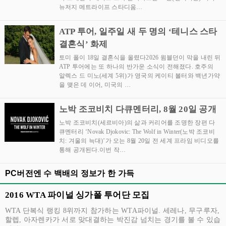
뉴저지 메트라이프 스타디움…
ATP 투어, 일주일 새 두 명의 ‘테니스 스타
결혼식’ 화제
토미 폴이 18일 결혼식을 올렸다2026 윔블던이 막을 내린 뒤
ATP 투어에는 또 하나의 반가운 소식이 전해졌다. 호주의
알렉스 드 미노(세계 5위)가 영국의 케이티 볼터와 백년가약
을 맺은 데 이어, 미국의 …
노박 조코비치 다큐멘터리, 8월 20일 공개
노박 조코비치(세르비아)의 삶과 커리어를 조명한 장편 다
큐멘터리 ‘Novak Djokovic: The Wolf in Winter(노박 조코비
치: 겨울의 늑대)’가 오는 8월 20일 전 세계 프라임 비디오를
통해 공개된다.이번 작…
PC버전엔 수 백배의 정보가 한 가득
2016 WTA 파이널 싱가폴 투어단 모집
WTA 단복식 랭킹 8위까지 참가하는 WTA파이널. 세레나, 무구루자,
할렙, 아자렌카가 서로 맞대결하는 박진감 넘치는 경기를 볼 수 있습