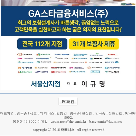
PC버전
대표자명 : 방극종 l 상호 : 더 테니스l 발행인 : 방극종l 편집인 : 방극종 l 전화번호 : 02-409
-9002,
010-3448-9000 이메일 : webmaster@thetennis.kr
bangtennis@daum.net
copyright ⓒ 2016
더테니스
All reghts reserved.