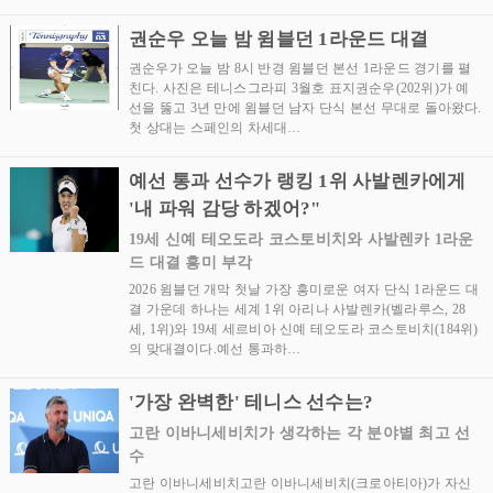
권순우 오늘 밤 윔블던 1라운드 대결
권순우가 오늘 밤 8시 반경 윔블던 본선 1라운드 경기를 펼
친다. 사진은 테니스그라피 3월호 표지권순우(202위)가 예
선을 뚫고 3년 만에 윔블던 남자 단식 본선 무대로 돌아왔다.
첫 상대는 스페인의 차세대…
예선 통과 선수가 랭킹 1위 사발렌카에게
'내 파워 감당 하겠어?"
19세 신예 테오도라 코스토비치와 사발렌카 1라운
드 대결 흥미 부각
2026 윔블던 개막 첫날 가장 흥미로운 여자 단식 1라운드 대
결 가운데 하나는 세계 1위 아리나 사발렌카(벨라루스, 28
세, 1위)와 19세 세르비아 신예 테오도라 코스토비치(184위)
의 맞대결이다.예선 통과하…
'가장 완벽한' 테니스 선수는?
고란 이바니세비치가 생각하는 각 분야별 최고 선
수
고란 이바니세비치고란 이바니세비치(크로아티아)가 자신