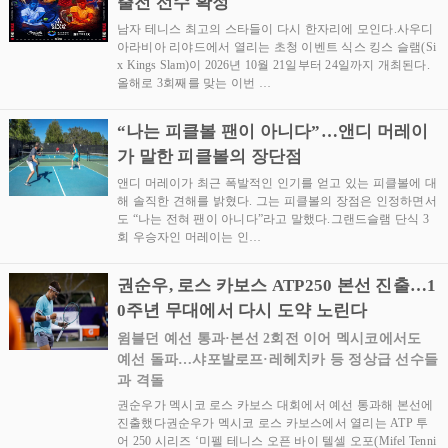
출전 선수 확정
남자 테니스 최고의 스타들이 다시 한자리에 모인다.사우디
아라비아 리야드에서 열리는 초청 이벤트 식스 킹스 슬램(Si
x Kings Slam)이 2026년 10월 21일부터 24일까지 개최된다.
올해로 3회째를 맞는 이번 …
“나는 피클볼 팬이 아니다”…앤디 머레이
가 말한 피클볼의 장단점
앤디 머레이가 최근 폭발적인 인기를 얻고 있는 피클볼에 대
해 솔직한 견해를 밝혔다. 그는 피클볼의 장점은 인정하면서
도 “나는 전혀 팬이 아니다”라고 말했다.그랜드슬램 단식 3
회 우승자인 머레이는 인…
권순우, 로스 카보스 ATP250 본선 진출…1
0주년 무대에서 다시 도약 노린다
윔블던 예선 통과·본선 2회전 이어 멕시코에서도
예선 돌파…샤포발로프·레헤치카 등 정상급 선수들
과 격돌
권순우가 멕시코 로스 카보스 대회에서 예선 통과해 본선에
진출했다권순우가 멕시코 로스 카보스에서 열리는 ATP 투
어 250 시리즈 ‘미펠 테니스 오픈 바이 텔셀 오포(Mifel Tenni