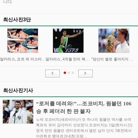
니다.
최신사진3단
알카라스, 요트 위 미스터리 여성과 밀회 포착
알카라스, 4개월 만의 복귀 임박…신시내티 마스터스 통해 US오픈 출격 시동
“당신이 별로 좋아지지 않아요” “이제는 제가 정말 조심해야” 시너와 즈브레프 인터뷰
최신사진기사
“로저를 데려와!”…조코비치, 윔블던 106
승 후 페더러 한 판 붙자
노박 조코비치(세르비아)가 또 하나의 윔블던 역사를 쓰며
특유의 유머 감각까지 선보였다.조코비치는 3일(현지시간)
영국 런던 윔블던 센터코트에서 열린 남자 단식 3회전에서
아르튀르 랭데르크네흐(프랑…