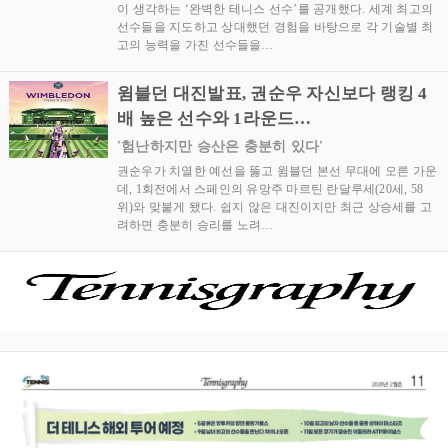
이 생각하는 ‘완벽한 테니스 선수’를 공개했다. 세계 최고의
선수들을 지도하고 상대했던 경험을 바탕으로 각 기술별 최
고의 능력을 가진 선수들을…
윔블던 대진발표, 권순우 자신보다 랭킹 4
배 높은 선수와 1라운드…
'험난하지만 승산은 충분히 있다'
권순우가 치열한 예선을 뚫고 윔블던 본선 무대에 오른 가운
데, 1회전에서 스페인의 유망주 마르틴 란달루세(20세, 58
위)와 맞붙게 됐다. 쉽지 않은 대진이지만 최근 상승세를 고
려하면 충분히 승리를 노려…