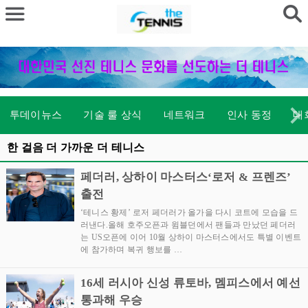
투데이뉴스
기술 룰 상식
네트워크
인사 동정
대
한 걸음 더 가까운 더 테니스
페더러, 상하이 마스터스‘로저 & 프렌즈’
출전
‘테니스 황제’ 로저 페더러가 올가을 다시 코트에 모습을 드
러낸다.올해 호주오픈과 윔블던에서 팬들과 만났던 페더러
는 US오픈에 이어 10월 상하이 마스터스에서도 특별 이벤트
에 참가하며 복귀 행보를 …
16세 러시아 신성 류토바, 멤피스에서 예선
통과해 우승