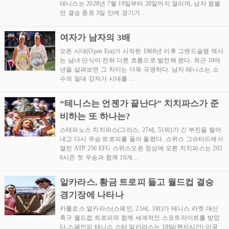
테니스는 2028년 7월 19일부터 28일까지 열리며, 남자 윔블
던 결승 종료 3일 만에 경기가…
여자가 남자의 3배
오픈 시대(Open Era)가 시작된 1968년 이후 그랜드슬램 역사
는 남녀 단식이 전혀 다른 흐름으로 발전해 왔다. 최근 10여
년을 살펴보면 그 차이는 더욱 극명하다. 남자 테니스는 소
수의 절대 강자가 시대를 …
“테니스는 언젠가 끝난다” 치치파스가 준
비하는 또 하나는?
스테파노스 치치파스(그리스, 27세, 51위)가 긴 부진을 털어
내고 다시 우승 트로피를 들어 올렸다. 스위스 그슈타드에서
열린 ATP 250 EFG 스위스오픈 정상에 오른 치치파스는 202
6시즌 첫 우승과 함께 16개…
알카라스, 황금 트로피 들고 월드컵 결승
경기장에 나타나
카를로스 알카라스(스페인, 23세, 3위)가 테니스 라켓 대신
축구 월드컵 트로피와 함께 세계적인 스포트라이트를 받았
다.스페인의 테니스 스타 알카라스는 19일(현지시간) 미국