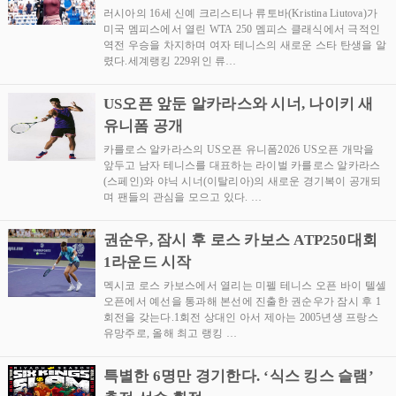
러시아의 16세 신예 크리스티나 류토바(Kristina Liutova)가
미국 멤피스에서 열린 WTA 250 멤피스 클래식에서 극적인
역전 우승을 차지하며 여자 테니스의 새로운 스타 탄생을 알
렸다.세계랭킹 229위인 류…
US오픈 앞둔 알카라스와 시너, 나이키 새
유니폼 공개
카를로스 알카라스의 US오픈 유니폼2026 US오픈 개막을
앞두고 남자 테니스를 대표하는 라이벌 카를로스 알카라스
(스페인)와 야닉 시너(이탈리아)의 새로운 경기복이 공개되
며 팬들의 관심을 모으고 있다. …
권순우, 잠시 후 로스 카보스 ATP250대회
1라운드 시작
멕시코 로스 카보스에서 열리는 미펠 테니스 오픈 바이 텔셀
오픈에서 예선을 통과해 본선에 진출한 권순우가 잠시 후 1
회전을 갖는다.1회전 상대인 아서 제아는 2005년생 프랑스
유망주로, 올해 최고 랭킹 …
특별한 6명만 경기한다. ‘식스 킹스 슬램’