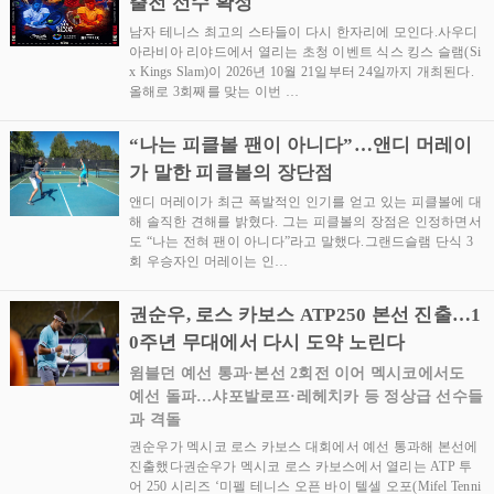
출전 선수 확정
남자 테니스 최고의 스타들이 다시 한자리에 모인다.사우디
아라비아 리야드에서 열리는 초청 이벤트 식스 킹스 슬램(Si
x Kings Slam)이 2026년 10월 21일부터 24일까지 개최된다.
올해로 3회째를 맞는 이번 …
“나는 피클볼 팬이 아니다”…앤디 머레이
가 말한 피클볼의 장단점
앤디 머레이가 최근 폭발적인 인기를 얻고 있는 피클볼에 대
해 솔직한 견해를 밝혔다. 그는 피클볼의 장점은 인정하면서
도 “나는 전혀 팬이 아니다”라고 말했다.그랜드슬램 단식 3
회 우승자인 머레이는 인…
권순우, 로스 카보스 ATP250 본선 진출…1
0주년 무대에서 다시 도약 노린다
윔블던 예선 통과·본선 2회전 이어 멕시코에서도
예선 돌파…샤포발로프·레헤치카 등 정상급 선수들
과 격돌
권순우가 멕시코 로스 카보스 대회에서 예선 통과해 본선에
진출했다권순우가 멕시코 로스 카보스에서 열리는 ATP 투
어 250 시리즈 ‘미펠 테니스 오픈 바이 텔셀 오포(Mifel Tenni