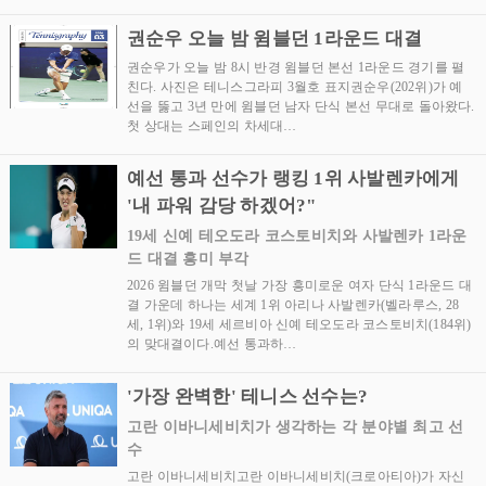
권순우 오늘 밤 윔블던 1라운드 대결
권순우가 오늘 밤 8시 반경 윔블던 본선 1라운드 경기를 펼
친다. 사진은 테니스그라피 3월호 표지권순우(202위)가 예
선을 뚫고 3년 만에 윔블던 남자 단식 본선 무대로 돌아왔다.
첫 상대는 스페인의 차세대…
예선 통과 선수가 랭킹 1위 사발렌카에게
'내 파워 감당 하겠어?"
19세 신예 테오도라 코스토비치와 사발렌카 1라운
드 대결 흥미 부각
2026 윔블던 개막 첫날 가장 흥미로운 여자 단식 1라운드 대
결 가운데 하나는 세계 1위 아리나 사발렌카(벨라루스, 28
세, 1위)와 19세 세르비아 신예 테오도라 코스토비치(184위)
의 맞대결이다.예선 통과하…
'가장 완벽한' 테니스 선수는?
고란 이바니세비치가 생각하는 각 분야별 최고 선
수
고란 이바니세비치고란 이바니세비치(크로아티아)가 자신