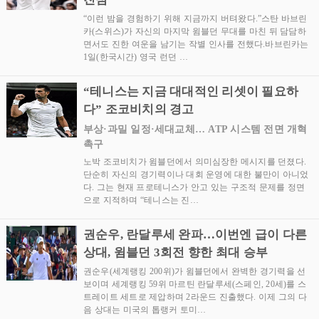
“이런 밤을 경험하기 위해 지금까지 버텨왔다.”스탄 바브린
카(스위스)가 자신의 마지막 윔블던 무대를 마친 뒤 담담하
면서도 진한 여운을 남기는 작별 인사를 전했다.바브린카는
1일(한국시간) 영국 런던 …
“테니스는 지금 대대적인 리셋이 필요하
다” 조코비치의 경고
부상·과밀 일정·세대교체… ATP 시스템 전면 개혁
촉구
노박 조코비치가 윔블던에서 의미심장한 메시지를 던졌다.
단순히 자신의 경기력이나 대회 운영에 대한 불만이 아니었
다. 그는 현재 프로테니스가 안고 있는 구조적 문제를 정면
으로 지적하며 “테니스는 진…
권순우, 란달루세 완파…이번엔 급이 다른
상대, 윔블던 3회전 향한 최대 승부
권순우(세계랭킹 200위)가 윔블던에서 완벽한 경기력을 선
보이며 세계랭킹 59위 마르틴 란달루세(스페인, 20세)를 스
트레이트 세트로 제압하며 2라운드 진출했다. 이제 그의 다
음 상대는 미국의 톱랭커 토미…