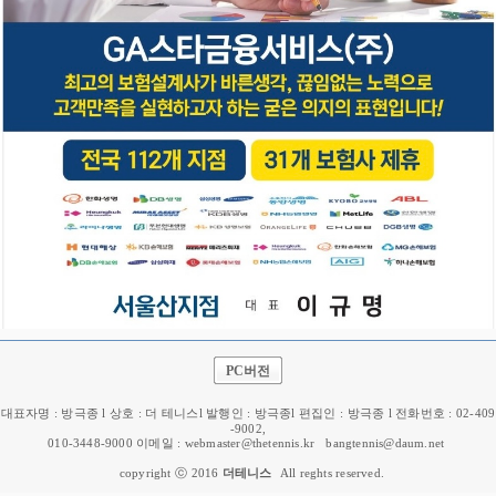
PC버전
대표자명 : 방극종 l 상호 : 더 테니스l 발행인 : 방극종l 편집인 : 방극종 l 전화번호 : 02-409
-9002,
010-3448-9000 이메일 : webmaster@thetennis.kr
bangtennis@daum.net
copyright ⓒ 2016
더테니스
All reghts reserved.