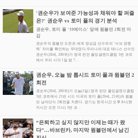
'권순우가 보여준 가능성과 채워야 할 퍼즐
은?' 권순우 vs 토미 폴의 경기 분석
권순우, 토미 폴 ‘19에이스’ 앞에 윔블던 2회전 마
감
권순우의 윔블던 도전은 세계 정상급 선수와의 ‘서브 경쟁
력’ 차이를 확인하는 무대였다.우리나라 대표 테니스 선수인
권순우(28세, 200위)가 영국 런던 올잉글랜드클럽 3번 코트
에서 우리 시각 1일 밤 7…
권순우, 오늘 밤 톱시드 토미 폴과 윔블던 2
회전
권순우(28세, 200위)가 오늘(1일) 영국 런던 올잉글랜드클럽
3번 코트에서 21번 시드 미국의 토미 폴(29세, 25위)과 윔블
던 남자단식 2회전을 치른다. 경기는 한국시간 오후 8시(현
지시간 오전 11시) 3번 코…
“은퇴하고 싶지 않지만 이제는 때가 왔
다”…바브린카, 마지막 윔블던에서 남긴
진심