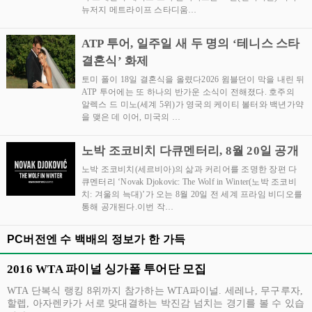
뉴저지 메트라이프 스타디움…
ATP 투어, 일주일 새 두 명의 ‘테니스 스타
결혼식’ 화제
토미 폴이 18일 결혼식을 올렸다2026 윔블던이 막을 내린 뒤
ATP 투어에는 또 하나의 반가운 소식이 전해졌다. 호주의
알렉스 드 미노(세계 5위)가 영국의 케이티 볼터와 백년가약
을 맺은 데 이어, 미국의 …
노박 조코비치 다큐멘터리, 8월 20일 공개
노박 조코비치(세르비아)의 삶과 커리어를 조명한 장편 다
큐멘터리 ‘Novak Djokovic: The Wolf in Winter(노박 조코비
치: 겨울의 늑대)’가 오는 8월 20일 전 세계 프라임 비디오를
통해 공개된다.이번 작…
PC버전엔 수 백배의 정보가 한 가득
2016 WTA 파이널 싱가폴 투어단 모집
WTA 단복식 랭킹 8위까지 참가하는 WTA파이널. 세레나, 무구루자,
할렙, 아자렌카가 서로 맞대결하는 박진감 넘치는 경기를 볼 수 있습