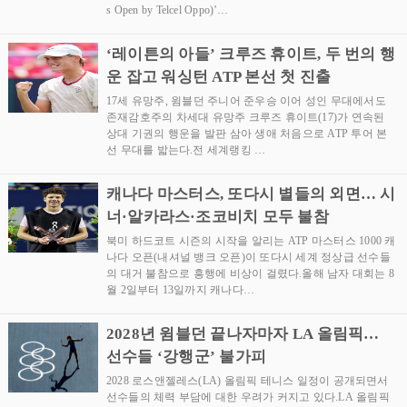
s Open by Telcel Oppo)’…
‘레이튼의 아들’ 크루즈 휴이트, 두 번의 행
운 잡고 워싱턴 ATP 본선 첫 진출
17세 유망주, 윔블던 주니어 준우승 이어 성인 무대에서도
존재감호주의 차세대 유망주 크루즈 휴이트(17)가 연속된
상대 기권의 행운을 발판 삼아 생애 처음으로 ATP 투어 본
선 무대를 밟는다.전 세계랭킹 …
캐나다 마스터스, 또다시 별들의 외면… 시
너·알카라스·조코비치 모두 불참
북미 하드코트 시즌의 시작을 알리는 ATP 마스터스 1000 캐
나다 오픈(내셔널 뱅크 오픈)이 또다시 세계 정상급 선수들
의 대거 불참으로 흥행에 비상이 걸렸다.올해 남자 대회는 8
월 2일부터 13일까지 캐나다…
2028년 윔블던 끝나자마자 LA 올림픽…
선수들 ‘강행군’ 불가피
2028 로스앤젤레스(LA) 올림픽 테니스 일정이 공개되면서
선수들의 체력 부담에 대한 우려가 커지고 있다.LA 올림픽