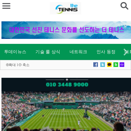
투데이뉴스
기술 룰 상식
네트워크
인사 동정
대
확대
l
축소