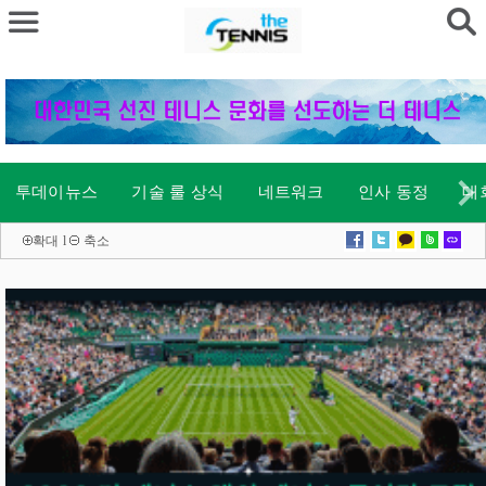
투데이뉴스
기술 룰 상식
네트워크
인사 동정
대
확대
l
축소