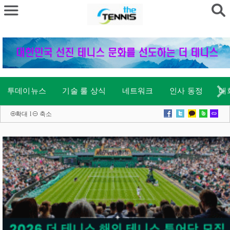
투데이뉴스
기술 룰 상식
네트워크
인사 동정
대
확대
l
축소