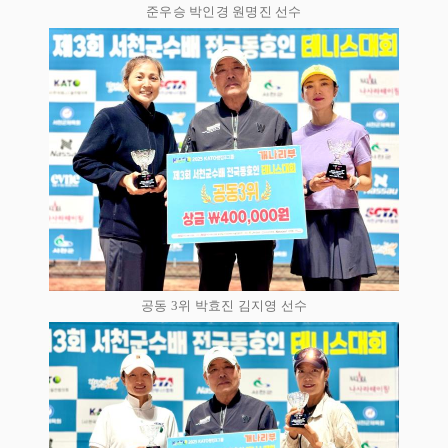
준우승 박인경 원명진 선수
공동 3위 박효진 김지영 선수