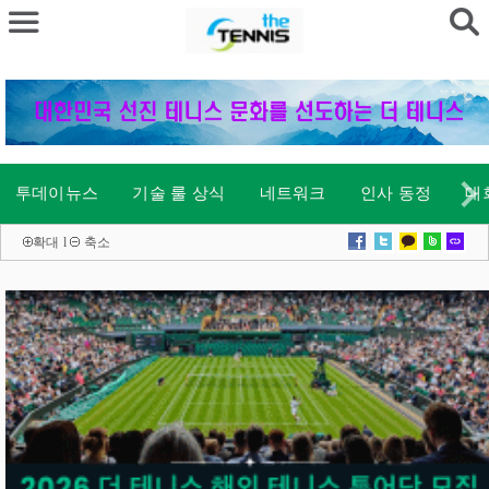
투데이뉴스
기술 룰 상식
네트워크
인사 동정
대
확대
l
축소