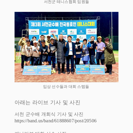
서천군 테니스협회 임원들
입상 선수들과 대회 스텝들
아래는 라이브 기사 및 사진
서천 군수배 개회식 기사 및 사진
https://band.us/band/61888607/post/20506