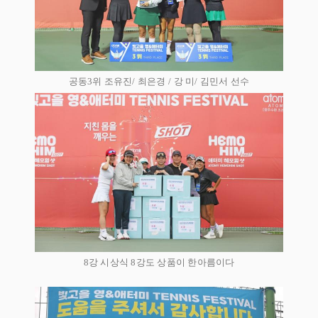
공동3위 조유진/ 최은경 / 강 미/ 김민서 선수
8강 시상식 8강도 상품이 한아름이다