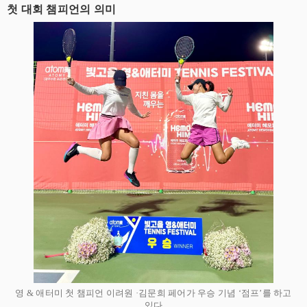
첫 대회 챔피언의 의미
영 & 애터미 첫 챔피언 이려원 ·김문희 페어가 우승 기념 ‘점프’를 하고
있다