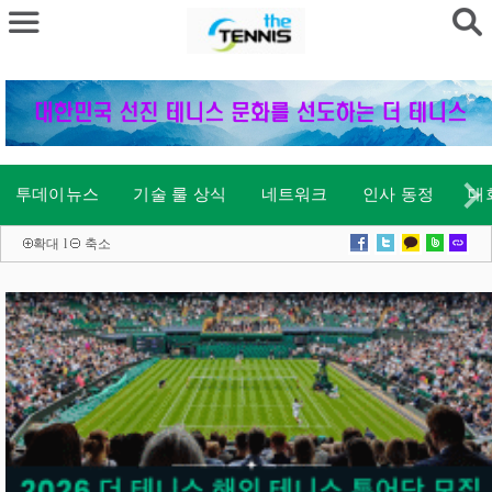
투데이뉴스
기술 룰 상식
네트워크
인사 동정
대
확대
l
축소