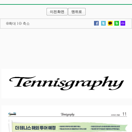
이전화면
맨위로
확대
l
축소