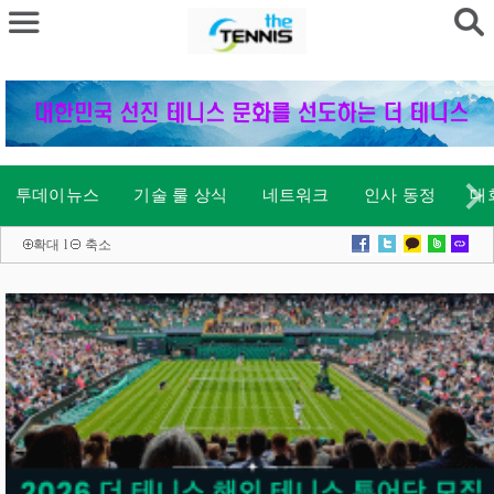
투데이뉴스
기술 룰 상식
네트워크
인사 동정
대
확대
l
축소