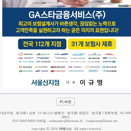
PC버전
대표자명 : 방극종 l 상호 : 더 테니스l 발행인 : 방극종l 편집인 : 방극종 l 전화번호 : 02-409
-9002,
010-3448-9000 이메일 : webmaster@thetennis.kr
bangtennis@daum.net
copyright ⓒ 2016
더테니스
All reghts reserved.