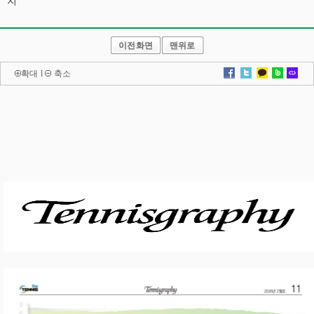
지
이전화면
맨위로
확대
l
축소