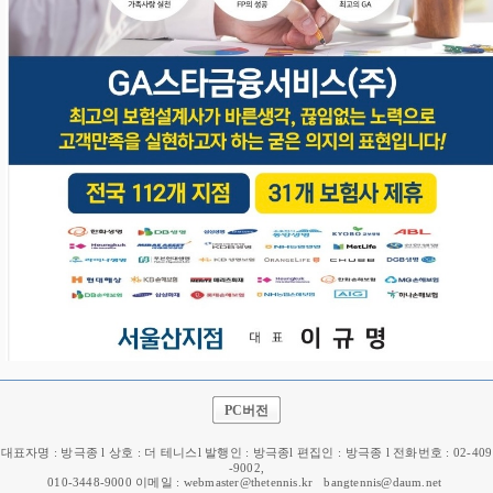
PC버전
대표자명 : 방극종 l 상호 : 더 테니스l 발행인 : 방극종l 편집인 : 방극종 l 전화번호 : 02-409
-9002,
010-3448-9000 이메일 : webmaster@thetennis.kr
bangtennis@daum.net