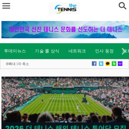
투데이뉴스
기술 룰 상식
네트워크
인사 동정
대
확대
l
축소