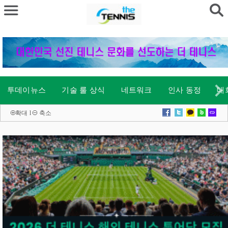
투데이뉴스
기술 룰 상식
네트워크
인사 동정
대
확대
l
축소