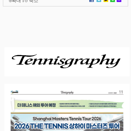
확대
l
축소