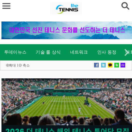
투데이뉴스
기술 룰 상식
네트워크
인사 동정
대
확대
l
축소