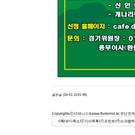
글쓴날 : [26-01-22 01:48]
Copyrights ⓒ 더 테니스 & www.thetennis.kr, 무단
확대
l
축소
l
기사목록
l
프린트
l
스크랩하