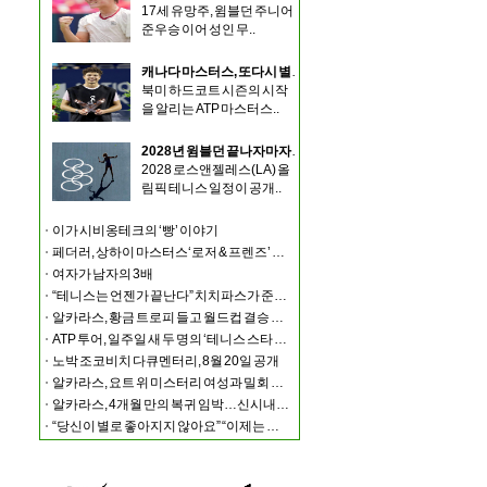
17세 유망주, 윔블던 주니어
준우승 이어 성인 무..
캐나다 마스터스, 또다시 별들의 외면… 시너·알카라스·조코비치 모두 불참
북미 하드코트 시즌의 시작
을 알리는 ATP 마스터스..
2028년 윔블던 끝나자마자 LA 올림픽… 선수들 ‘강행군’ 불가피
2028 로스앤젤레스(LA) 올
림픽 테니스 일정이 공개..
이가 시비옹테크의 ‘빵’ 이야기
페더러, 상하이 마스터스‘로저 & 프렌즈’ 출전
여자가 남자의 3배
“테니스는 언젠가 끝난다” 치치파스가 준비하는 또 하나는?
알카라스, 황금 트로피 들고 월드컵 결승 경기장에 나타나
ATP 투어, 일주일 새 두 명의 ‘테니스 스타 결혼식’ 화제
노박 조코비치 다큐멘터리, 8월 20일 공개
알카라스, 요트 위 미스터리 여성과 밀회 포착
알카라스, 4개월 만의 복귀 임박…신시내티 마스터스 통해 US오픈 출격 시동
“당신이 별로 좋아지지 않아요” “이제는 제가 정말 조심해야” 시너와 즈브레프 인터뷰