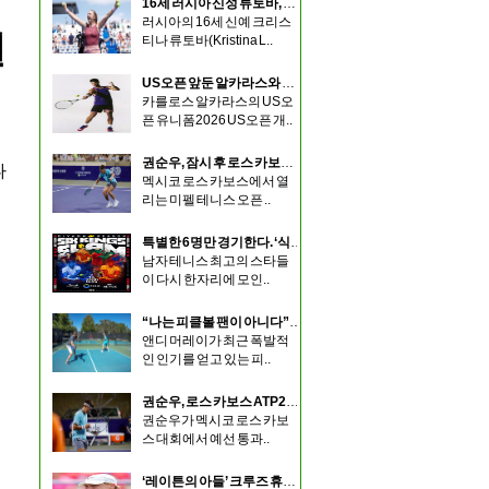
16세 러시아 신성 류토바, 멤피스에서 예선 통과해 우승
러시아의 16세 신예 크리스
일
티나 류토바(Kristina L..
US오픈 앞둔 알카라스와 시너, 나이키 새 유니폼 공개
카를로스 알카라스의 US오
픈 유니폼2026 US오픈 개..
권순우, 잠시 후 로스 카보스 ATP250대회 1라운드 시작
나
멕시코 로스 카보스에서 열
리는 미펠 테니스 오픈 ..
특별한 6명만 경기한다. ‘식스 킹스 슬램’ 출전 선수 확정
남자 테니스 최고의 스타들
이 다시 한자리에 모인..
“나는 피클볼 팬이 아니다”…앤디 머레이가 말한 피클볼의 장단점
앤디 머레이가 최근 폭발적
인 인기를 얻고 있는 피..
권순우, 로스 카보스 ATP250 본선 진출…10주년 무대에서 다시 도약 노린다
권순우가 멕시코 로스 카보
스 대회에서 예선 통과..
‘레이튼의 아들’ 크루즈 휴이트, 두 번의 행운 잡고 워싱턴 ATP 본선 첫 진출