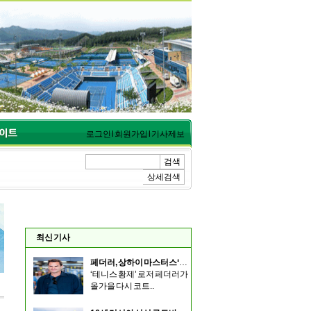
로그인
l
회원가입
l
기사제보
검색
상세검색
최신 기사
페더러, 상하이 마스터스‘로저 & 프렌즈’ 출전
‘테니스 황제’ 로저 페더러가
올가을 다시 코트..